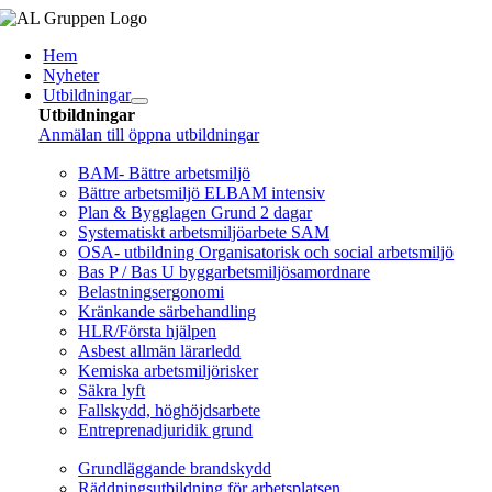
Fortsätt
till
Hem
innehållet
Nyheter
Utbildningar
Utbildningar
Anmälan till öppna utbildningar
Arbetsmiljö/Lagkrav
BAM- Bättre arbetsmiljö
Bättre arbetsmiljö ELBAM intensiv
Plan & Bygglagen Grund 2 dagar
Systematiskt arbetsmiljöarbete SAM
OSA- utbildning Organisatorisk och social arbetsmiljö
Bas P / Bas U byggarbetsmiljösamordnare
Belastningsergonomi
Kränkande särbehandling
HLR/Första hjälpen
Asbest allmän lärarledd
Kemiska arbetsmiljörisker
Säkra lyft
Fallskydd, höghöjdsarbete
Entreprenadjuridik grund
Brandskydd/SBA
Grundläggande brandskydd
Räddningsutbildning för arbetsplatsen