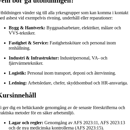
Vem bör gå utbildningen?
tbildningen vänder sig till alla yrkesgrupper som kan komma i kontakt
ed asbest vid exempelvis rivning, underhåll eller reparationer:
Bygg & Hantverk:
Byggnadsarbetare, elektriker, målare och
VVS-tekniker.
Fastighet & Service:
Fastighetsskötare och personal inom
renhållning.
Industri & Infrastruktur:
Industripersonal, VA- och
fjärrvärmetekniker.
Logistik:
Personal inom transport, deponi och återvinning.
Ledning:
Arbetsledare, chefer, skyddsombud och HR-ansvariga.
Kursinnehåll
i ger dig en heltäckande genomgång av de senaste föreskrifterna och
raktiska metoder för en säker arbetsmiljö.
Lagar och regler:
Genomgång av AFS 2023:11, AFS 2023:13
och de nya medicinska kontrollerna (AFS 2023:15).