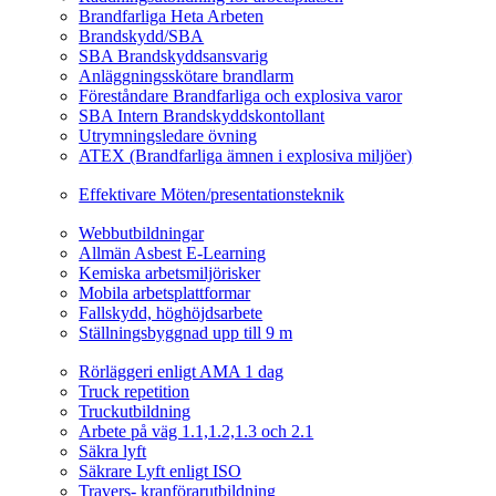
Brandfarliga Heta Arbeten
Brandskydd/SBA
SBA Brandskyddsansvarig
Anläggningsskötare brandlarm
Föreståndare Brandfarliga och explosiva varor
SBA Intern Brandskyddskontollant
Utrymningsledare övning
ATEX (Brandfarliga ämnen i explosiva miljöer)
Ledarskapsutbildning
Effektivare Möten/presentationsteknik
Webbutbildningar
Webbutbildningar
Allmän Asbest E-Learning
Kemiska arbetsmiljörisker
Mobila arbetsplattformar
Fallskydd, höghöjdsarbete
Ställningsbyggnad upp till 9 m
Fordonsrelaterade Utbildningar
Rörläggeri enligt AMA 1 dag
Truck repetition
Truckutbildning
Arbete på väg 1.1,1.2,1.3 och 2.1
Säkra lyft
Säkrare Lyft enligt ISO
Travers- kranförarutbildning