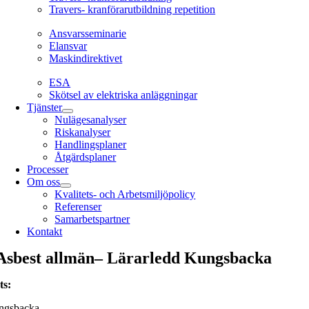
Travers- kranförarutbildning repetition
Ansvarsseminarie
Ansvarsseminarie
Elansvar
Maskindirektivet
EL
ESA
Skötsel av elektriska anläggningar
Tjänster
Nulägesanalyser
Riskanalyser
Handlingsplaner
Åtgärdsplaner
Processer
Om oss
Kvalitets- och Arbetsmiljöpolicy
Referenser
Samarbetspartner
Kontakt
Asbest allmän– Lärarledd Kungsbacka
ts
:
ngsbacka