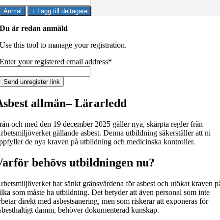
Anmäl
+ Lägg till deltagare
Du är redan anmäld
Use this tool to manage your registration.
Enter your registered email address*
Asbest allmän– Lärarledd
rån och med den 19 december 2025 gäller nya, skärpta regler från
rbetsmiljöverket gällande asbest. Denna utbildning säkerställer att ni
ppfyller de nya kraven på utbildning och medicinska kontroller.
Varför behövs utbildningen nu?
rbetsmiljöverket har sänkt gränsvärdena för asbest och utökat kraven p
ilka som måste ha utbildning. Det betyder att även personal som inte
rbetar direkt med asbestsanering, men som riskerar att exponeras för
sbesthaltigt damm, behöver dokumenterad kunskap.