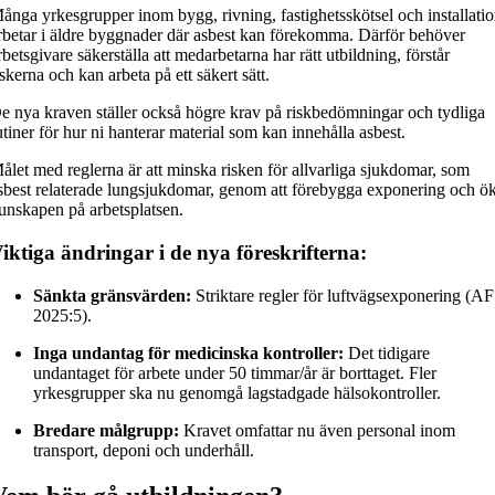
ånga yrkesgrupper inom bygg, rivning, fastighetsskötsel och installati
rbetar i äldre byggnader där asbest kan förekomma. Därför behöver
rbetsgivare säkerställa att medarbetarna har rätt utbildning, förstår
iskerna och kan arbeta på ett säkert sätt.
e nya kraven ställer också högre krav på riskbedömningar och tydliga
utiner för hur ni hanterar material som kan innehålla asbest.
ålet med reglerna är att minska risken för allvarliga sjukdomar, som
sbest relaterade lungsjukdomar, genom att förebygga exponering och ö
unskapen på arbetsplatsen.
iktiga ändringar i de nya föreskrifterna:
Sänkta gränsvärden:
Striktare regler för luftvägsexponering (A
2025:5).
Inga undantag för medicinska kontroller:
Det tidigare
undantaget för arbete under 50 timmar/år är borttaget. Fler
yrkesgrupper ska nu genomgå lagstadgade hälsokontroller.
Bredare målgrupp:
Kravet omfattar nu även personal inom
transport, deponi och underhåll.