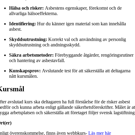
Hälsa och risker:
Asbestens egenskaper, förekomst och de
allvarliga hälsoeffekterna.
Identifiering:
Hur du känner igen material som kan innehålla
asbest.
Skyddsutrustning:
Korrekt val och användning av personlig
skyddsutrustning och andningsskydd.
Säkra arbetsmetoder:
Förebyggande åtgärder, rengöringsrutiner
och hantering av asbestavfall.
Kunskapsprov:
Avslutande test för att säkerställa att deltagarna
nått kursmålen.
Kursmål
fter avslutad kurs ska deltagaren ha full förståelse för de risker asbest
edför och kunna arbeta enligt gällande säkerhetsföreskrifter. Målet är at
rygga arbetsplatsen och säkerställa att företaget följer svensk lagstiftning
rt(er)
nligt överenskommelse, finns även webbkurs-
Läs mer här