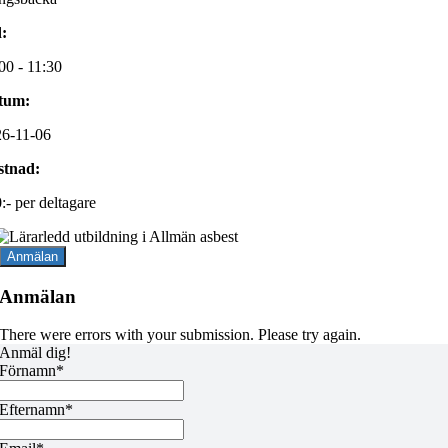
:
00 - 11:30
tum:
6-11-06
stnad:
:- per deltagare
Anmälan
Anmälan
There were errors with your submission. Please try again.
Anmäl dig!
Förnamn*
Efternamn*