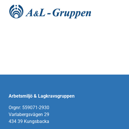
Fortsätt
till
innehållet
Hem
Nyheter
Utbildningar
Tjänster
Arbetsmiljö & Lagkravsgruppen
Orgnr: 559071-2930
Processer
Varlabergsvägen 29
434 39 Kungsbacka