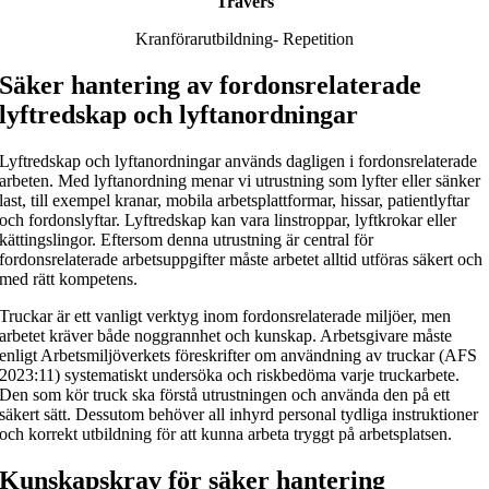
Travers
Kranförarutbildning- Repetition
Säker hantering av fordonsrelaterade
lyftredskap och lyftanordningar
Lyftredskap och lyftanordningar används dagligen i fordonsrelaterade
arbeten. Med lyftanordning menar vi utrustning som lyfter eller sänker
last, till exempel kranar, mobila arbetsplattformar, hissar, patientlyftar
och fordonslyftar. Lyftredskap kan vara linstroppar, lyftkrokar eller
kättingslingor. Eftersom denna utrustning är central för
fordonsrelaterade arbetsuppgifter måste arbetet alltid utföras säkert och
med rätt kompetens.
Truckar är ett vanligt verktyg inom fordonsrelaterade miljöer, men
arbetet kräver både noggrannhet och kunskap. Arbetsgivare måste
enligt Arbetsmiljöverkets föreskrifter om användning av truckar (AFS
2023:11) systematiskt undersöka och riskbedöma varje truckarbete.
Den som kör truck ska förstå utrustningen och använda den på ett
säkert sätt. Dessutom behöver all inhyrd personal tydliga instruktioner
och korrekt utbildning för att kunna arbeta tryggt på arbetsplatsen.
Kunskapskrav för säker hantering