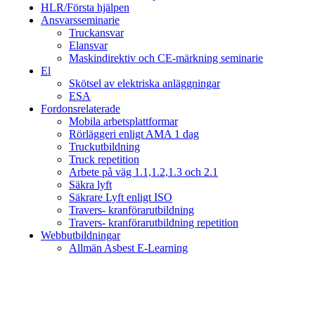
HLR/Första hjälpen
Ansvarsseminarie
Truckansvar
Elansvar
Maskindirektiv och CE-märkning seminarie
El
Skötsel av elektriska anläggningar
ESA
Fordonsrelaterade
Mobila arbetsplattformar
Rörläggeri enligt AMA 1 dag
Truckutbildning
Truck repetition
Arbete på väg 1.1,1.2,1.3 och 2.1
Säkra lyft
Säkrare Lyft enligt ISO
Travers- kranförarutbildning
Travers- kranförarutbildning repetition
Webbutbildningar
Allmän Asbest E-Learning
Arbetsmiljö & Lagkravsgruppen
Orgnr: 559071-2930
Varlabergsvägen 29