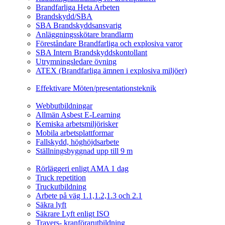
Brandfarliga Heta Arbeten
Brandskydd/SBA
SBA Brandskyddsansvarig
Anläggningsskötare brandlarm
Föreståndare Brandfarliga och explosiva varor
SBA Intern Brandskyddskontollant
Utrymningsledare övning
ATEX (Brandfarliga ämnen i explosiva miljöer)
Ledarskapsutbildning
Effektivare Möten/presentationsteknik
Webbutbildningar
Webbutbildningar
Allmän Asbest E-Learning
Kemiska arbetsmiljörisker
Mobila arbetsplattformar
Fallskydd, höghöjdsarbete
Ställningsbyggnad upp till 9 m
Fordonsrelaterade Utbildningar
Rörläggeri enligt AMA 1 dag
Truck repetition
Truckutbildning
Arbete på väg 1.1,1.2,1.3 och 2.1
Säkra lyft
Säkrare Lyft enligt ISO
Travers- kranförarutbildning