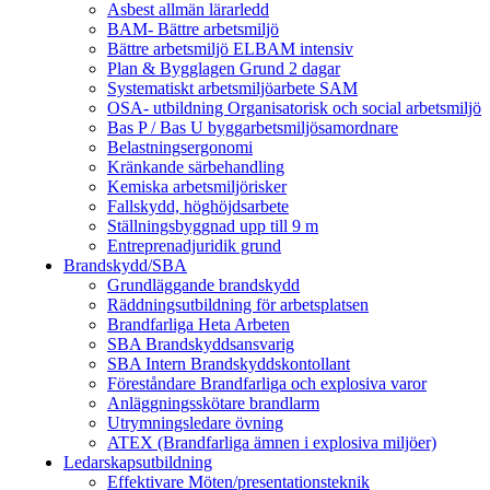
Asbest allmän lärarledd
BAM- Bättre arbetsmiljö
Bättre arbetsmiljö ELBAM intensiv
Plan & Bygglagen Grund 2 dagar
Systematiskt arbetsmiljöarbete SAM
OSA- utbildning Organisatorisk och social arbetsmiljö
Bas P / Bas U byggarbetsmiljösamordnare
Belastningsergonomi
Kränkande särbehandling
Kemiska arbetsmiljörisker
Fallskydd, höghöjdsarbete
Ställningsbyggnad upp till 9 m
Entreprenadjuridik grund
Brandskydd/SBA
Grundläggande brandskydd
Räddningsutbildning för arbetsplatsen
Brandfarliga Heta Arbeten
SBA Brandskyddsansvarig
SBA Intern Brandskyddskontollant
Föreståndare Brandfarliga och explosiva varor
Anläggningsskötare brandlarm
Utrymningsledare övning
ATEX (Brandfarliga ämnen i explosiva miljöer)
Ledarskapsutbildning
Effektivare Möten/presentationsteknik