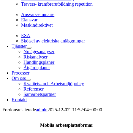
Travers- kranförarutbildning repetition
Ansvarsseminarie
Ansvarsseminarie
Elansvar
Maskindirektivet
EL
ESA
Skötsel av elektriska anläggningar
Tjänster
Nulägesanalyser
Riskanalyser
Handlingsplaner
Åtgärdsplaner
Processer
Om oss
Kvalitets- och Arbetsmiljöpolicy
Referenser
Samarbetspartner
Kontakt
Fordonsrelaterade
admin
2025-12-02T11:52:04+00:00
Mobila arbetsplattsformar