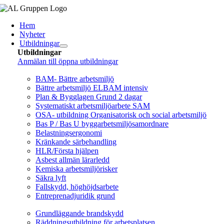
Fortsätt
till
Hem
innehållet
Nyheter
Utbildningar
Utbildningar
Anmälan till öppna utbildningar
Arbetsmiljö/Lagkrav
BAM- Bättre arbetsmiljö
Bättre arbetsmiljö ELBAM intensiv
Plan & Bygglagen Grund 2 dagar
Systematiskt arbetsmiljöarbete SAM
OSA- utbildning Organisatorisk och social arbetsmiljö
Bas P / Bas U byggarbetsmiljösamordnare
Belastningsergonomi
Kränkande särbehandling
HLR/Första hjälpen
Asbest allmän lärarledd
Kemiska arbetsmiljörisker
Säkra lyft
Fallskydd, höghöjdsarbete
Entreprenadjuridik grund
Brandskydd/SBA
Grundläggande brandskydd
Räddningsutbildning för arbetsplatsen