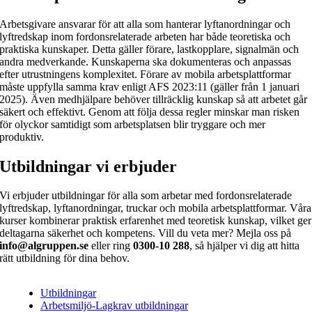
Arbetsgivare ansvarar för att alla som hanterar lyftanordningar och
lyftredskap inom fordonsrelaterade arbeten har både teoretiska och
praktiska kunskaper. Detta gäller förare, lastkopplare, signalmän och
andra medverkande. Kunskaperna ska dokumenteras och anpassas
efter utrustningens komplexitet. Förare av mobila arbetsplattformar
måste uppfylla samma krav enligt AFS 2023:11 (gäller från 1 januari
2025). Även medhjälpare behöver tillräcklig kunskap så att arbetet går
säkert och effektivt. Genom att följa dessa regler minskar man risken
för olyckor samtidigt som arbetsplatsen blir tryggare och mer
produktiv.
Utbildningar vi erbjuder
Vi erbjuder utbildningar för alla som arbetar med fordonsrelaterade
lyftredskap, lyftanordningar, truckar och mobila arbetsplattformar. Våra
kurser kombinerar praktisk erfarenhet med teoretisk kunskap, vilket ger
deltagarna säkerhet och kompetens. Vill du veta mer? Mejla oss på
info@algruppen.se
eller ring
0300-10 288
, så hjälper vi dig att hitta
rätt utbildning för dina behov.
Utbildningar
Arbetsmiljö-Lagkrav utbildningar