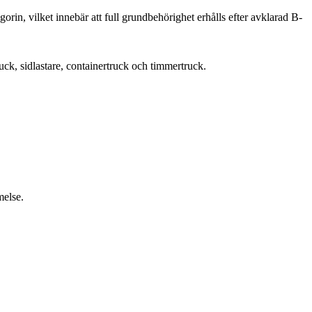
orin, vilket innebär att full grundbehörighet erhålls efter avklarad B-
ruck, sidlastare, containertruck och timmertruck.
melse.