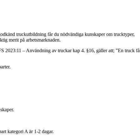
n godkänd truckutbildning får du nödvändiga kunskaper om trucktyper,
viktig merit på arbetsmarknaden.
S 2023:11 – Användning av truckar kap 4. §16, gäller att; ”En truck få
arter.
nskaper.
art kategori A är 1-2 dagar.