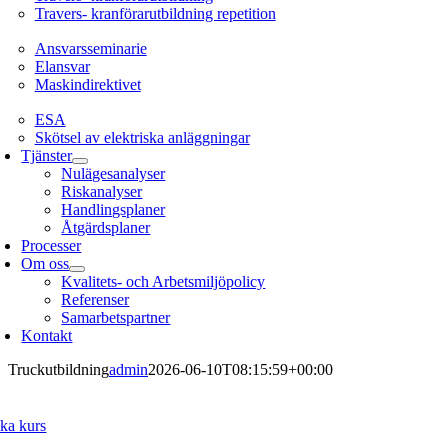
Travers- kranförarutbildning repetition
Ansvarsseminarie
Ansvarsseminarie
Elansvar
Maskindirektivet
EL
ESA
Skötsel av elektriska anläggningar
Tjänster
Nulägesanalyser
Riskanalyser
Handlingsplaner
Åtgärdsplaner
Processer
Om oss
Kvalitets- och Arbetsmiljöpolicy
Referenser
Samarbetspartner
Kontakt
Truckutbildning
admin
2026-06-10T08:15:59+00:00
ka kurs