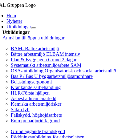
Fortsätt
till
Hem
innehållet
Nyheter
Utbildningar
Utbildningar
Anmälan till öppna utbildningar
Arbetsmiljö/Lagkrav
BAM- Bättre arbetsmiljö
Bättre arbetsmiljö ELBAM intensiv
Plan & Bygglagen Grund 2 dagar
Systematiskt arbetsmiljöarbete SAM
OSA- utbildning Organisatorisk och social arbetsmiljö
Bas P / Bas U byggarbetsmiljösamordnare
Belastningsergonomi
Kränkande särbehandling
HLR/Första hjälpen
Asbest allmän lärarledd
Kemiska arbetsmiljörisker
Säkra lyft
Fallskydd, höghöjdsarbete
Entreprenadjuridik grund
Brandskydd/SBA
Grundläggande brandskydd
Räddningsutbildning för arbetsplatsen