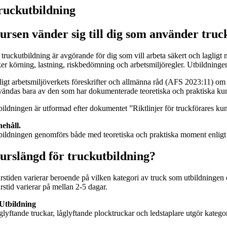
ruckutbildning
ursen vänder sig till dig som använder truc
 truckutbildning är avgörande för dig som vill arbeta säkert och laglig
er körning, lastning, riskbedömning och arbetsmiljöregler. Utbildningen l
ligt arbetsmiljöverkets föreskrifter och allmänna råd (AFS
2023:11
) om
vändas bara av den som har dokumenterade teoretiska och praktiska kun
bildningen är utformad efter dokumentet ”Riktlinjer för truckförares k
nehåll.
bildningen genomförs både med teoretiska och praktiska moment enligt
urslängd för truckutbildning?
rstiden varierar beroende på vilken kategori av truck som utbildningen 
rstid varierar på mellan 2-5 dagar.
Utbildning
glyftande truckar, låglyftande plocktruckar och ledstaplare utgör kategor