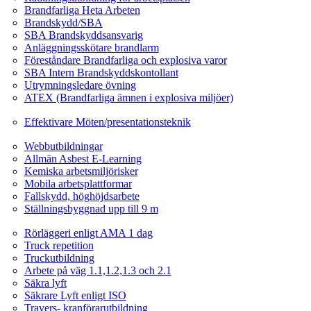
Brandfarliga Heta Arbeten
Brandskydd/SBA
SBA Brandskyddsansvarig
Anläggningsskötare brandlarm
Föreståndare Brandfarliga och explosiva varor
SBA Intern Brandskyddskontollant
Utrymningsledare övning
ATEX (Brandfarliga ämnen i explosiva miljöer)
Ledarskapsutbildning
Effektivare Möten/presentationsteknik
Webbutbildningar
Webbutbildningar
Allmän Asbest E-Learning
Kemiska arbetsmiljörisker
Mobila arbetsplattformar
Fallskydd, höghöjdsarbete
Ställningsbyggnad upp till 9 m
Fordonsrelaterade Utbildningar
Rörläggeri enligt AMA 1 dag
Truck repetition
Truckutbildning
Arbete på väg 1.1,1.2,1.3 och 2.1
Säkra lyft
Säkrare Lyft enligt ISO
Travers- kranförarutbildning