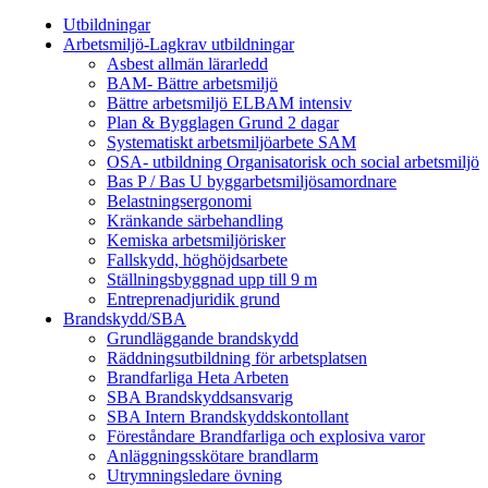
Utbildningar
Arbetsmiljö-Lagkrav utbildningar
Asbest allmän lärarledd
BAM- Bättre arbetsmiljö
Bättre arbetsmiljö ELBAM intensiv
Plan & Bygglagen Grund 2 dagar
Systematiskt arbetsmiljöarbete SAM
OSA- utbildning Organisatorisk och social arbetsmiljö
Bas P / Bas U byggarbetsmiljösamordnare
Belastningsergonomi
Kränkande särbehandling
Kemiska arbetsmiljörisker
Fallskydd, höghöjdsarbete
Ställningsbyggnad upp till 9 m
Entreprenadjuridik grund
Brandskydd/SBA
Grundläggande brandskydd
Räddningsutbildning för arbetsplatsen
Brandfarliga Heta Arbeten
SBA Brandskyddsansvarig
SBA Intern Brandskyddskontollant
Föreståndare Brandfarliga och explosiva varor
Anläggningsskötare brandlarm
Utrymningsledare övning