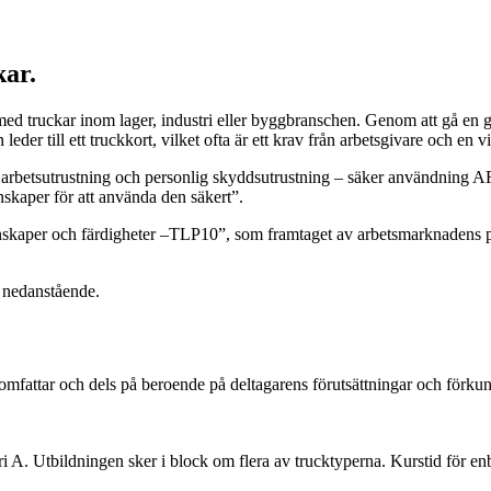
kar.
t med truckar inom lager, industri eller byggbranschen. Genom att gå e
eder till ett truckkort, vilket ofta är ett krav från arbetsgivare och en 
 arbetsutrustning och personlig skyddsutrustning – säker användning AF
skaper för att använda den säkert”.
unskaper och färdigheter –TLP10”, som framtaget av arbetsmarknadens p
 nedanstående.
omfattar och dels på beroende på deltagarens förutsättningar och förku
i A. Utbildningen sker i block om flera av trucktyperna. Kurstid för enb