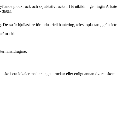
yftande plocktruck och skjutstativtruckar. I B utbildningen ingår A-kateg
5 dagar.
 Dessa är hjullastare för industriell hantering, teleskoplastare, gränslet
ar/ maskin.
 terminaldragare.
n ske i era lokaler med era egna truckar eller enligt annan överenskom