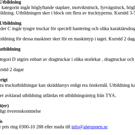
Utbildning
 kategorin ingår höglyftande staplare, motviktstruck, fyrvägstruck, högl
bildning. Utbildningen sker i block om flera av trucktyperna. Kurstid 3-
Utbildning
er C ingår tyngre truckar för speciell hantering och olika karaktärsdrag.
bildning för dessa maskiner sker för en maskintyp i taget. Kurstid 2 dag
utbildning
tegori D utgörs enbart av dragtruckar i olika storlekar , dragtruckar och
rstid 2 dagar
rigt
ra truckutbildningar kan skräddarsys enligt era önskemål. Utbildning ka
ter avklarad utbildning utfärdas ett utbildningsintyg från TYA.
Ort(er)
ligt överenskommelse
is
 pris ring 0300-10 288 eller maila till
info@algruppen.se