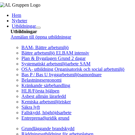
Fortsätt
till
Hem
innehållet
Nyheter
Utbildningar
Utbildningar
Anmälan till öppna utbildningar
Arbetsmiljö/Lagkrav
BAM- Bättre arbetsmiljö
Bättre arbetsmiljö ELBAM intensiv
Plan & Bygglagen Grund 2 dagar
Systematiskt arbetsmiljöarbete SAM
OSA- utbildning Organisatorisk och social arbetsmiljö
Bas P / Bas U byggarbetsmiljösamordnare
Belastningsergonomi
Kränkande särbehandling
HLR/Första hjälpen
Asbest allmän lärarledd
Kemiska arbetsmiljörisker
Säkra lyft
Fallskydd, höghöjdsarbete
Entreprenadjuridik grund
Brandskydd/SBA
Grundläggande brandskydd
Räddningsutbildning för arbetsplatsen