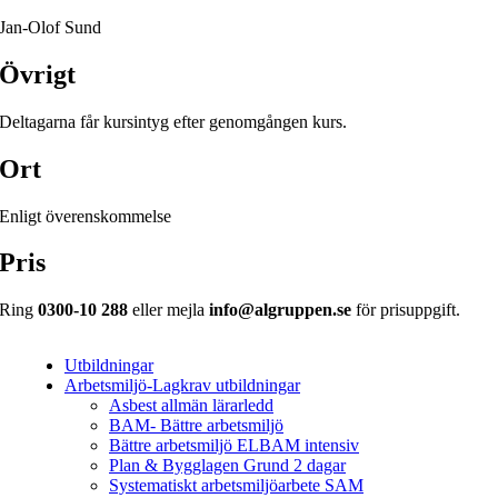
Jan-Olof Sund
Övrigt
Deltagarna får kursintyg efter genomgången kurs.
Ort
Enligt överenskommelse
Pris
Ring
0300-10 288
eller mejla
info@algruppen.se
för prisuppgift.
Utbildningar
Arbetsmiljö-Lagkrav utbildningar
Asbest allmän lärarledd
BAM- Bättre arbetsmiljö
Bättre arbetsmiljö ELBAM intensiv
Plan & Bygglagen Grund 2 dagar
Systematiskt arbetsmiljöarbete SAM