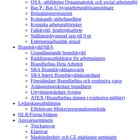
OSA- utbildning Organisatorisk och social arbetsmiljö
Bas P / Bas U byggarbetsmiljösamordnare
Belastningsergonomi
Kränkande särbehandling
Kemiska arbetsmiljörisker
Fallskydd, höghöjdsarbete
Ställningsbyggnad upp till 9 m
Entreprenadjuridik grund
Brandskydd/SBA
Grundläggande brandskydd
Räddningsutbildning för arbetsplatsen
Brandfarliga Heta Arbeten
SBA Brandskyddsansvarig
SBA Intern Brandskyddskontollant
Föreståndare Brandfarliga och explosiva varor
Anläggningsskötare brandlarm
Utrymningsledare övning
ATEX (Brandfarliga ämnen i explosiva miljöer)
Ledarskapsutbildning
Effektivare Möten/presentationsteknik
HLR/Första hjälpen
Ansvarsseminarie
Truckansvar
Elansvar
Maskindirektiv och CE-märkning seminarie