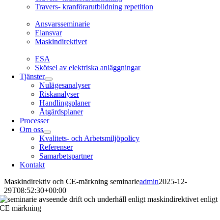
Travers- kranförarutbildning repetition
Ansvarsseminarie
Ansvarsseminarie
Elansvar
Maskindirektivet
EL
ESA
Skötsel av elektriska anläggningar
Tjänster
Nulägesanalyser
Riskanalyser
Handlingsplaner
Åtgärdsplaner
Processer
Om oss
Kvalitets- och Arbetsmiljöpolicy
Referenser
Samarbetspartner
Kontakt
Maskindirektiv och CE-märkning seminarie
admin
2025-12-
29T08:52:30+00:00