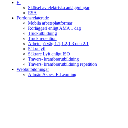
El
Skötsel av elektriska anläggningar
ESA
Fordonsrelaterade
Mobila arbetsplattformar
Rörläggeri enligt AMA 1 dag
Truckutbildning
Truck repetition
Arbete på väg 1.1,1.2,1.3 och 2.1
Säkra lyft
Säkrare Lyft enligt ISO
Travers- kranförarutbildning
Travers- kranförarutbildning repetition
Webbutbildningar
Allmän Asbest E-Learning
Arbetsmiljö & Lagkravsgruppen
Orgnr: 559071-2930
Varlabergsvägen 29
434 39 Kungsbacka
Bankgiro: 686-7907
Innehar F-skatt