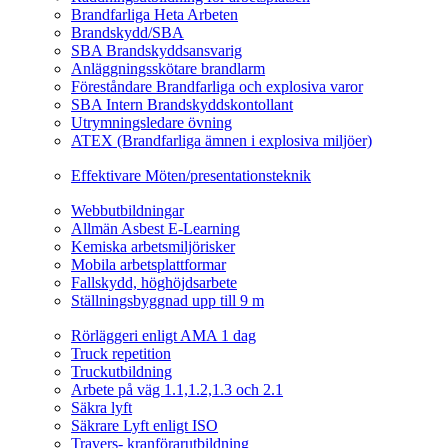
Brandfarliga Heta Arbeten
Brandskydd/SBA
SBA Brandskyddsansvarig
Anläggningsskötare brandlarm
Föreståndare Brandfarliga och explosiva varor
SBA Intern Brandskyddskontollant
Utrymningsledare övning
ATEX (Brandfarliga ämnen i explosiva miljöer)
Ledarskapsutbildning
Effektivare Möten/presentationsteknik
Webbutbildningar
Webbutbildningar
Allmän Asbest E-Learning
Kemiska arbetsmiljörisker
Mobila arbetsplattformar
Fallskydd, höghöjdsarbete
Ställningsbyggnad upp till 9 m
Fordonsrelaterade Utbildningar
Rörläggeri enligt AMA 1 dag
Truck repetition
Truckutbildning
Arbete på väg 1.1,1.2,1.3 och 2.1
Säkra lyft
Säkrare Lyft enligt ISO
Travers- kranförarutbildning