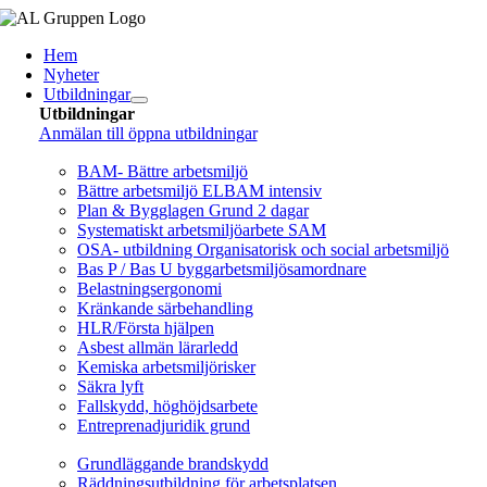
Fortsätt
till
Hem
innehållet
Nyheter
Utbildningar
Utbildningar
Anmälan till öppna utbildningar
Arbetsmiljö/Lagkrav
BAM- Bättre arbetsmiljö
Bättre arbetsmiljö ELBAM intensiv
Plan & Bygglagen Grund 2 dagar
Systematiskt arbetsmiljöarbete SAM
OSA- utbildning Organisatorisk och social arbetsmiljö
Bas P / Bas U byggarbetsmiljösamordnare
Belastningsergonomi
Kränkande särbehandling
HLR/Första hjälpen
Asbest allmän lärarledd
Kemiska arbetsmiljörisker
Säkra lyft
Fallskydd, höghöjdsarbete
Entreprenadjuridik grund
Brandskydd/SBA
Grundläggande brandskydd
Räddningsutbildning för arbetsplatsen