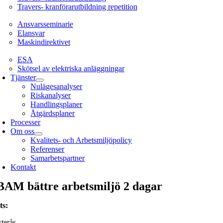
Travers- kranförarutbildning repetition
Ansvarsseminarie
Ansvarsseminarie
Elansvar
Maskindirektivet
EL
ESA
Skötsel av elektriska anläggningar
Tjänster
Nulägesanalyser
Riskanalyser
Handlingsplaner
Åtgärdsplaner
Processer
Om oss
Kvalitets- och Arbetsmiljöpolicy
Referenser
Samarbetspartner
Kontakt
BAM bättre arbetsmiljö 2 dagar
ts
:
terås