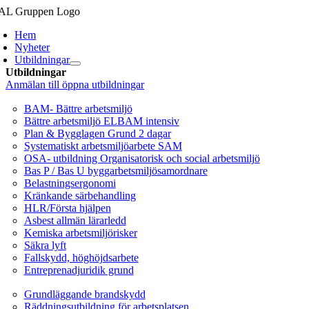
Fortsätt
till
Hem
innehållet
Nyheter
Utbildningar
Utbildningar
Anmälan till öppna utbildningar
Arbetsmiljö/Lagkrav
BAM- Bättre arbetsmiljö
Bättre arbetsmiljö ELBAM intensiv
Plan & Bygglagen Grund 2 dagar
Systematiskt arbetsmiljöarbete SAM
OSA- utbildning Organisatorisk och social arbetsmiljö
Bas P / Bas U byggarbetsmiljösamordnare
Belastningsergonomi
Kränkande särbehandling
HLR/Första hjälpen
Asbest allmän lärarledd
Kemiska arbetsmiljörisker
Säkra lyft
Fallskydd, höghöjdsarbete
Entreprenadjuridik grund
Brandskydd/SBA
Grundläggande brandskydd
Räddningsutbildning för arbetsplatsen