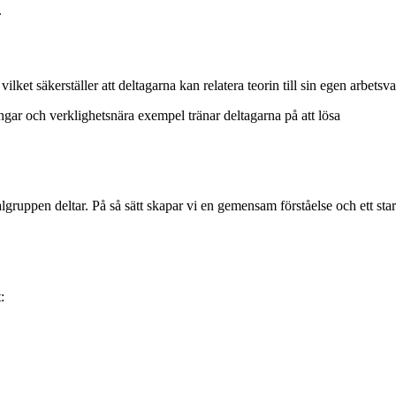
.
ket säkerställer att deltagarna kan relatera teorin till sin egen arbetsv
ngar och verklighetsnära exempel tränar deltagarna på att lösa
gruppen deltar. På så sätt skapar vi en gemensam förståelse och ett sta
: