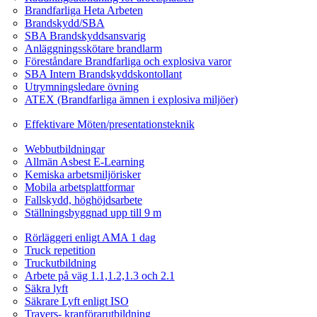
Brandfarliga Heta Arbeten
Brandskydd/SBA
SBA Brandskyddsansvarig
Anläggningsskötare brandlarm
Föreståndare Brandfarliga och explosiva varor
SBA Intern Brandskyddskontollant
Utrymningsledare övning
ATEX (Brandfarliga ämnen i explosiva miljöer)
Ledarskapsutbildning
Effektivare Möten/presentationsteknik
Webbutbildningar
Webbutbildningar
Allmän Asbest E-Learning
Kemiska arbetsmiljörisker
Mobila arbetsplattformar
Fallskydd, höghöjdsarbete
Ställningsbyggnad upp till 9 m
Fordonsrelaterade Utbildningar
Rörläggeri enligt AMA 1 dag
Truck repetition
Truckutbildning
Arbete på väg 1.1,1.2,1.3 och 2.1
Säkra lyft
Säkrare Lyft enligt ISO
Travers- kranförarutbildning