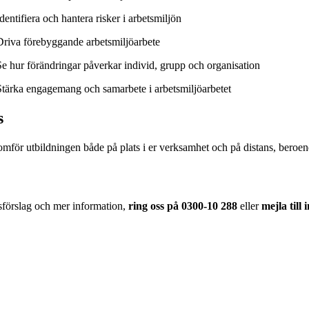
dentifiera och hantera risker i arbetsmiljön
Driva förebyggande arbetsmiljöarbete
Se hur förändringar påverkar individ, grupp och organisation
Stärka engagemang och samarbete i arbetsmiljöarbetet
s
mför utbildningen både på plats i er verksamhet och på distans, beroen
sförslag och mer information,
ring oss på 0300-10 288
eller
mejla till
betsmiljö & Lagkravsgruppen
gnr: 559071-2930
rlabergsvägen 29
4 39 Kungsbacka
nkgiro: 686-7907