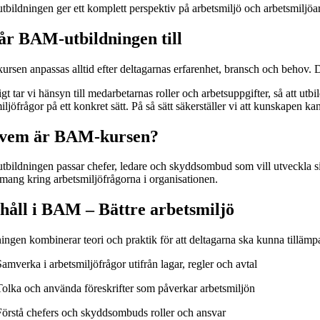
ildningen ger ett komplett perspektiv på arbetsmiljö och arbetsmiljöarb
år BAM-utbildningen till
sen anpassas alltid efter deltagarnas erfarenhet, bransch och behov. Därf
gt tar vi hänsyn till medarbetarnas roller och arbetsuppgifter, så att 
iljöfrågor på ett konkret sätt. På så sätt säkerställer vi att kunskapen ka
 vem är BAM-kursen?
ildningen passar chefer, ledare och skyddsombud som vill utveckla sitt 
ang kring arbetsmiljöfrågorna i organisationen.
håll i BAM – Bättre arbetsmiljö
ingen kombinerar teori och praktik för att deltagarna ska kunna tillämpa
amverka i arbetsmiljöfrågor utifrån lagar, regler och avtal
Tolka och använda föreskrifter som påverkar arbetsmiljön
Förstå chefers och skyddsombuds roller och ansvar