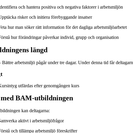
dentifiera och hantera positiva och negativa faktorer i arbetsmiljön
Upptäcka risker och initiera förebyggande insatser
Veta hur man söker rätt information för det dagliga arbetsmiljöarbetet
Förstå hur förändringar påverkar individ, grupp och organisation
ldningens längd
ättre arbetsmiljö pågår under tre dagar. Under denna tid får deltagarna mö
t
Kursintyg utfärdas efter genomgången kurs
 med BAM-utbildningen
tbildningen kan deltagarna:
Samverka aktivt i arbetsmiljöfrågor
örstå och tillämpa arbetsmiljö föreskrifter