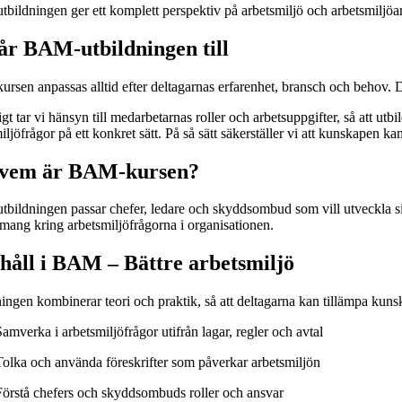
ildningen ger ett komplett perspektiv på arbetsmiljö och arbetsmiljöarb
år BAM-utbildningen till
sen anpassas alltid efter deltagarnas erfarenhet, bransch och behov. Därf
gt tar vi hänsyn till medarbetarnas roller och arbetsuppgifter, så att 
iljöfrågor på ett konkret sätt. På så sätt säkerställer vi att kunskapen ka
 vem är BAM-kursen?
ildningen passar chefer, ledare och skyddsombud som vill utveckla sitt 
ang kring arbetsmiljöfrågorna i organisationen.
håll i BAM – Bättre arbetsmiljö
ingen kombinerar teori och praktik, så att deltagarna kan tillämpa kunsk
amverka i arbetsmiljöfrågor utifrån lagar, regler och avtal
Tolka och använda föreskrifter som påverkar arbetsmiljön
Förstå chefers och skyddsombuds roller och ansvar