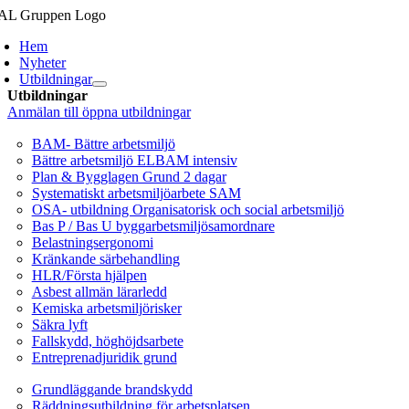
Fortsätt
till
Hem
innehållet
Nyheter
Utbildningar
Utbildningar
Anmälan till öppna utbildningar
Arbetsmiljö/Lagkrav
BAM- Bättre arbetsmiljö
Bättre arbetsmiljö ELBAM intensiv
Plan & Bygglagen Grund 2 dagar
Systematiskt arbetsmiljöarbete SAM
OSA- utbildning Organisatorisk och social arbetsmiljö
Bas P / Bas U byggarbetsmiljösamordnare
Belastningsergonomi
Kränkande särbehandling
HLR/Första hjälpen
Asbest allmän lärarledd
Kemiska arbetsmiljörisker
Säkra lyft
Fallskydd, höghöjdsarbete
Entreprenadjuridik grund
Brandskydd/SBA
Grundläggande brandskydd
Räddningsutbildning för arbetsplatsen