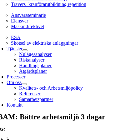
Travers- kranförarutbildning repetition
Ansvarsseminarie
Ansvarsseminarie
Elansvar
Maskindirektivet
EL
ESA
Skötsel av elektriska anläggningar
Tjänster
Nulägesanalyser
Riskanalyser
Handlingsplaner
Åtgärdsplaner
Processer
Om oss
Kvalitets- och Arbetsmiljöpolicy
Referenser
Samarbetspartner
Kontakt
BAM: Bättre arbetsmiljö 3 dagar
ts
:
terås