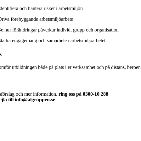
dentifiera och hantera risker i arbetsmiljön
Driva förebyggande arbetsmiljöarbete
Se hur förändringar påverkar individ, grupp och organisation
Stärka engagemang och samarbete i arbetsmiljöarbetet
s
mför utbildningen både på plats i er verksamhet och på distans, beroen
sförslag och mer information,
ring oss på 0300-10 288
jla till
info@algruppen.se
betsmiljö & Lagkravsgruppen
gnr: 559071-2930
rlabergsvägen 29
4 39 Kungsbacka