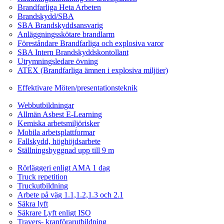
Brandfarliga Heta Arbeten
Brandskydd/SBA
SBA Brandskyddsansvarig
Anläggningsskötare brandlarm
Föreståndare Brandfarliga och explosiva varor
SBA Intern Brandskyddskontollant
Utrymningsledare övning
ATEX (Brandfarliga ämnen i explosiva miljöer)
Ledarskapsutbildning
Effektivare Möten/presentationsteknik
Webbutbildningar
Webbutbildningar
Allmän Asbest E-Learning
Kemiska arbetsmiljörisker
Mobila arbetsplattformar
Fallskydd, höghöjdsarbete
Ställningsbyggnad upp till 9 m
Fordonsrelaterade Utbildningar
Rörläggeri enligt AMA 1 dag
Truck repetition
Truckutbildning
Arbete på väg 1.1,1.2,1.3 och 2.1
Säkra lyft
Säkrare Lyft enligt ISO
Travers- kranförarutbildning