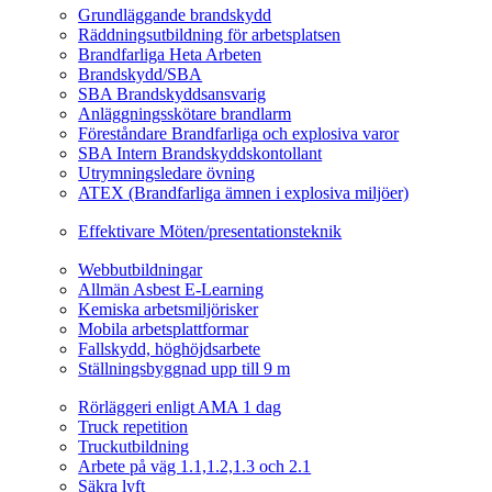
Grundläggande brandskydd
Räddningsutbildning för arbetsplatsen
Brandfarliga Heta Arbeten
Brandskydd/SBA
SBA Brandskyddsansvarig
Anläggningsskötare brandlarm
Föreståndare Brandfarliga och explosiva varor
SBA Intern Brandskyddskontollant
Utrymningsledare övning
ATEX (Brandfarliga ämnen i explosiva miljöer)
Ledarskapsutbildning
Effektivare Möten/presentationsteknik
Webbutbildningar
Webbutbildningar
Allmän Asbest E-Learning
Kemiska arbetsmiljörisker
Mobila arbetsplattformar
Fallskydd, höghöjdsarbete
Ställningsbyggnad upp till 9 m
Fordonsrelaterade Utbildningar
Rörläggeri enligt AMA 1 dag
Truck repetition
Truckutbildning
Arbete på väg 1.1,1.2,1.3 och 2.1
Säkra lyft