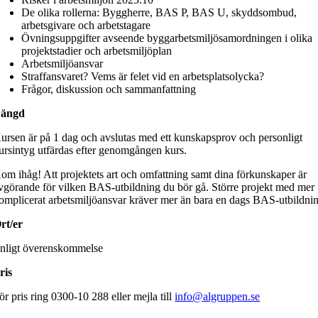
De olika rollerna: Byggherre, BAS P, BAS U, skyddsombud,
arbetsgivare och arbetstagare
Övningsuppgifter avseende byggarbetsmiljösamordningen i olika
projektstadier och arbetsmiljöplan
Arbetsmiljöansvar
Straffansvaret? Vems är felet vid en arbetsplatsolycka?
Frågor, diskussion och sammanfattning
ängd
ursen är på 1 dag och avslutas med ett kunskapsprov och personligt
ursintyg utfärdas efter genomgången kurs.
om ihåg! Att projektets art och omfattning samt dina förkunskaper är
vgörande för vilken BAS-utbildning du bör gå. Större projekt med mer
omplicerat arbetsmiljöansvar kräver mer än bara en dags BAS-utbildni
rt/er
nligt överenskommelse
ris
ör pris ring 0300-10 288 eller mejla till
info@algruppen.se