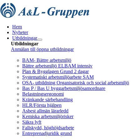
Fortsätt
till
innehållet
Hem
Nyheter
Utbildningar
Utbildningar
Anmälan till öppna utbildningar
Arbetsmiljö/Lagkrav
BAM- Bättre arbetsmiljö
Bättre arbetsmiljö ELBAM intensiv
Plan & Bygglagen Grund 2 dagar
Systematiskt arbetsmiljöarbete SAM
OSA- utbildning Organisatorisk och social arbetsmiljö
Bas P / Bas U byggarbetsmiljösamordnare
Belastningsergonomi
Kränkande särbehandling
HLR/Första hjälpen
Asbest allmän lärarledd
Kemiska arbetsmiljörisker
Säkra lyft
Fallskydd, höghöjdsarbete
Entreprenadjuridik grund
Brandskydd/SBA