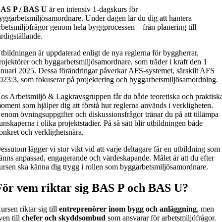
AS P / BAS U
är en intensiv 1-dagskurs för
yggarbetsmiljösamordnare. Under dagen lär du dig att hantera
rbetsmiljöfrågor genom hela byggprocessen – från planering till
ärdigställande.
tbildningen är uppdaterad enligt de nya reglerna för byggherrar,
rojektörer och byggarbetsmiljösamordnare, som träder i kraft den 1
anuari 2025. Dessa förändringar påverkar AFS-systemet, särskilt AFS
023:3, som fokuserar på projektering och byggarbetsmiljösamordning.
os Arbetsmiljö & Lagkravsgruppen får du både teoretiska och praktisk
oment som hjälper dig att förstå hur reglerna används i verkligheten.
enom övningsuppgifter och diskussionsfrågor tränar du på att tillämpa
unskaperna i olika projektstadier. På så sätt blir utbildningen både
onkret och verklighetsnära.
essutom lägger vi stor vikt vid att varje deltagare får en utbildning som
änns anpassad, engagerande och värdeskapande. Målet är att du efter
ursen ska känna dig trygg i rollen som byggarbetsmiljösamordnare.
För vem riktar sig BAS P och BAS U?
ursen riktar sig till
entreprenörer inom bygg och anläggning
, men
ven till
chefer och skyddsombud
som ansvarar för arbetsmiljöfrågor.