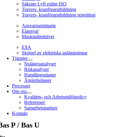
Säkrare Lyft enligt ISO
Travers- kranförarutbildning
Travers- kranförarutbildning repetition
Ansvarsseminarie
Ansvarsseminarie
Elansvar
Maskindirektivet
EL
ESA
Skötsel av elektriska anläggningar
Tjänster
Nulägesanalyser
Riskanalyser
Handlingsplaner
Åtgärdsplaner
Processer
Om oss
Kvalitets- och Arbetsmiljöpolicy
Referenser
Samarbetspartner
Kontakt
Bas P / Bas U
ts
: