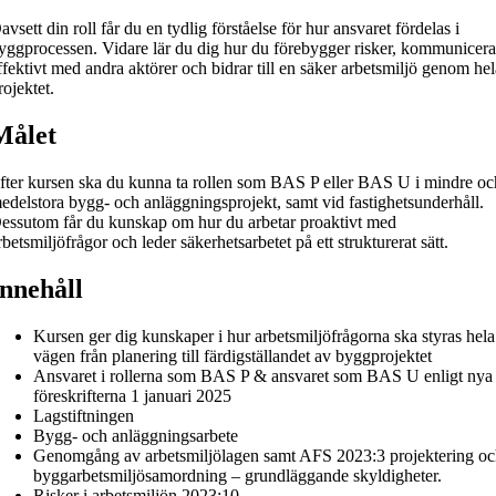
avsett din roll får du en tydlig förståelse för hur ansvaret fördelas i
yggprocessen. Vidare lär du dig hur du förebygger risker, kommunicera
ffektivt med andra aktörer och bidrar till en säker arbetsmiljö genom he
rojektet.
Målet
fter kursen ska du kunna ta rollen som BAS P eller BAS U i mindre oc
edelstora bygg- och anläggningsprojekt, samt vid fastighetsunderhåll.
essutom får du kunskap om hur du arbetar proaktivt med
rbetsmiljöfrågor och leder säkerhetsarbetet på ett strukturerat sätt.
Innehåll
Kursen ger dig kunskaper i hur arbetsmiljöfrågorna ska styras hela
vägen från planering till färdigställandet av byggprojektet
Ansvaret i rollerna som BAS P & ansvaret som BAS U enligt nya
föreskrifterna 1 januari 2025
Lagstiftningen
Bygg- och anläggningsarbete
Genomgång av arbetsmiljölagen samt AFS 2023:3 projektering o
byggarbetsmiljösamordning – grundläggande skyldigheter.
Risker i arbetsmiljön 2023:10