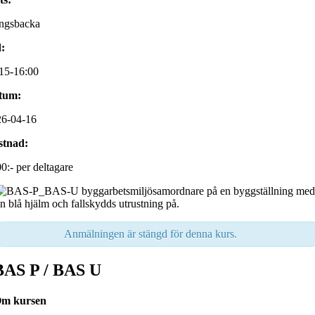
ngsbacka
:
15-16:00
tum:
26-04-16
stnad:
0:- per deltagare
Anmälningen är stängd för denna kurs.
BAS P / BAS U
m kursen