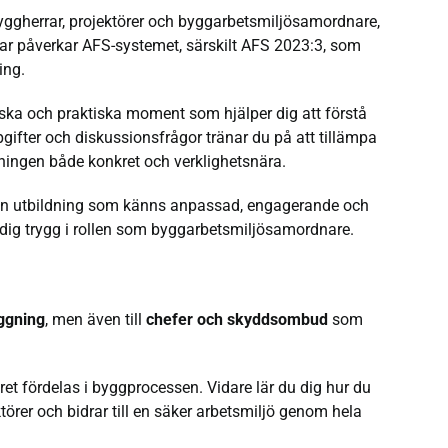
byggherrar, projektörer och byggarbetsmiljösamordnare,
gar påverkar AFS-systemet, särskilt AFS 2023:3, som
ing.
ska och praktiska moment som hjälper dig att förstå
ifter och diskussionsfrågor tränar du på att tillämpa
ldningen både konkret och verklighetsnära.
år en utbildning som känns anpassad, engagerande och
 dig trygg i rollen som byggarbetsmiljösamordnare.
ggning
, men även till
chefer och skyddsombud
som
aret fördelas i byggprocessen. Vidare lär du dig hur du
örer och bidrar till en säker arbetsmiljö genom hela