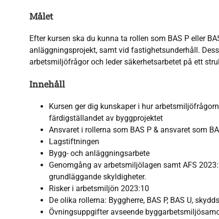
Målet
Efter kursen ska du kunna ta rollen som BAS P eller B
anläggningsprojekt, samt vid fastighetsunderhåll. Des
arbetsmiljöfrågor och leder säkerhetsarbetet på ett struk
Innehåll
Kursen ger dig kunskaper i hur arbetsmiljöfrågorna
färdigställandet av byggprojektet
Ansvaret i rollerna som BAS P & ansvaret som BAS
Lagstiftningen
Bygg- och anläggningsarbete
Genomgång av arbetsmiljölagen samt AFS 2023:3
grundläggande skyldigheter.
Risker i arbetsmiljön 2023:10
De olika rollerna: Byggherre, BAS P, BAS U, skyd
Övningsuppgifter avseende byggarbetsmiljösamord