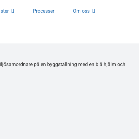
ster
Processer
Om oss