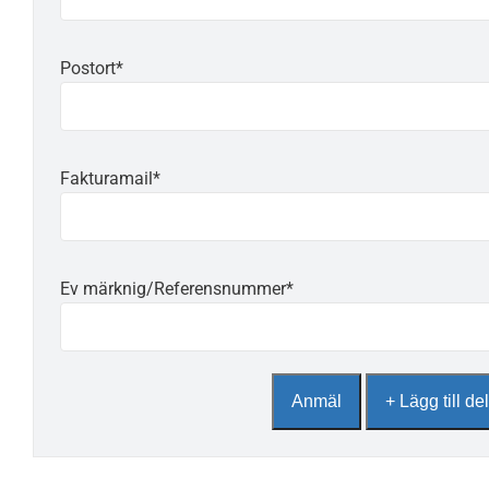
Postort*
Fakturamail*
Ev märknig/Referensnummer*
Anmäl
+ Lägg till de