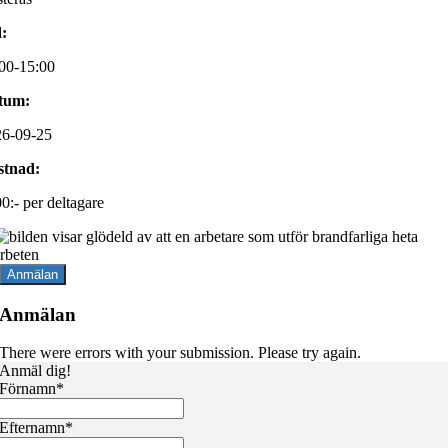
:
00-15:00
tum:
26-09-25
stnad:
0:- per deltagare
Anmälan
Anmälan
There were errors with your submission. Please try again.
Anmäl dig!
Förnamn*
Efternamn*