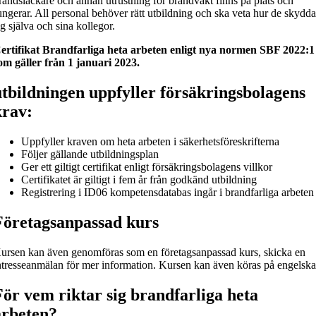
randsläckare och annan utrustning för brandvakt finns på plats och
ungerar. All personal behöver rätt utbildning och ska veta hur de skydda
ig själva och sina kollegor.
ertifikat Brandfarliga heta arbeten enligt nya normen SBF 2022:1
om gäller från 1 januari 2023.
utbildningen uppfyller försäkringsbolagens
krav:
Uppfyller kraven om heta arbeten i säkerhetsföreskrifterna
Följer gällande utbildningsplan
Ger ett giltigt certifikat enligt försäkringsbolagens villkor
Certifikatet är giltigt i fem år från godkänd utbildning
Registrering i ID06 kompetensdatabas ingår i brandfarliga arbeten
Företagsanpassad kurs
ursen kan även genomföras som en företagsanpassad kurs, skicka en
ntresseanmälan för mer information. Kursen kan även köras på engelska
För vem riktar sig brandfarliga heta
arbeten?