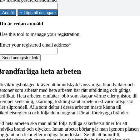
Anmäl
+ Lägg till deltagare
Du är redan anmäld
Use this tool to manage your registration.
Enter your registered email address*
Brandfarliga heta arbeten
örsäkringsbolagen kräver att brandskyddsansvariga, brandvakter och
ersoner som arbetar med heta arbeten har rätt utbildning och giltiga
ertifikat. Heta arbeten omfattar jobb som skapar värme eller gnistor, till
xempel svetsning, skärning, lödning samt arbete med varmluftspistol
ller sliprondell. Alla som deltar i dessa arbeten måste känna till
äkerhetsreglerna och följa dem noggrant för att förebygga bränder.
id heta arbeten ska man alltid följa tydliga säkerhetsrutiner för att
ndvika brand och olyckor. Innan arbetet börjar går man igenom platsen
oggrant och letar efter möjliga brandrisker. Se till att brandfilt,