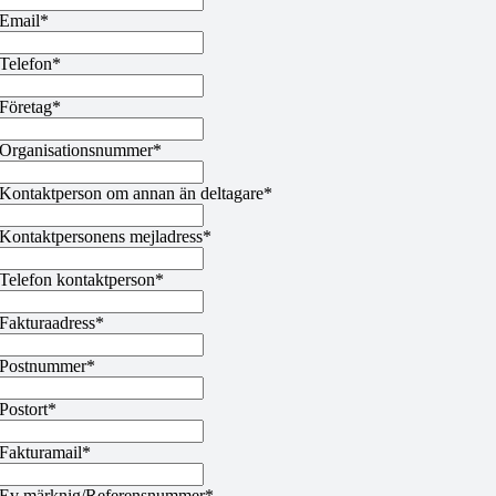
Email*
Telefon*
Företag*
Organisationsnummer*
Kontaktperson om annan än deltagare*
Kontaktpersonens mejladress*
Telefon kontaktperson*
Fakturaadress*
Postnummer*
Postort*
Fakturamail*
Ev märknig/Referensnummer*