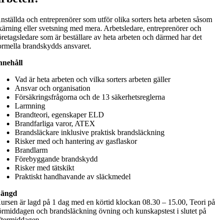
nställda och entreprenörer som utför olika sorters heta arbeten såsom
kärning eller svetsning med mera. Arbetsledare, entreprenörer och
öretagsledare som är beställare av heta arbeten och därmed har det
ormella brandskydds ansvaret.
nnehåll
Vad är heta arbeten och vilka sorters arbeten gäller
Ansvar och organisation
Försäkringsfrågorna och de 13 säkerhetsreglerna
Larmning
Brandteori, egenskaper ELD
Brandfarliga varor, ATEX
Brandsläckare inklusive praktisk brandsläckning
Risker med och hantering av gasflaskor
Brandlarm
Förebyggande brandskydd
Risker med tätskikt
Praktiskt handhavande av släckmedel
ängd
ursen är lagd på 1 dag med en körtid klockan 08.30 – 15.00, Teori på
örmiddagen och brandsläckning övning och kunskapstest i slutet på
ftermiddagen.