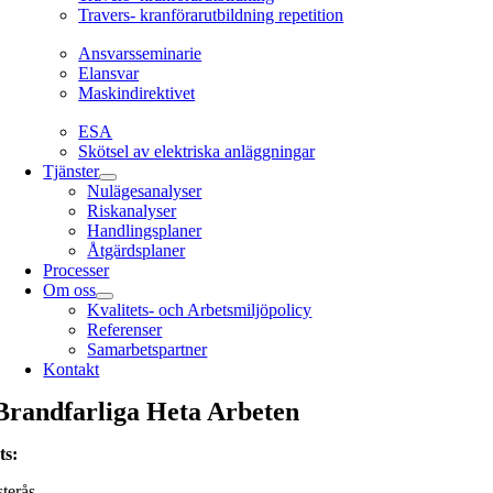
Travers- kranförarutbildning repetition
Ansvarsseminarie
Ansvarsseminarie
Elansvar
Maskindirektivet
EL
ESA
Skötsel av elektriska anläggningar
Tjänster
Nulägesanalyser
Riskanalyser
Handlingsplaner
Åtgärdsplaner
Processer
Om oss
Kvalitets- och Arbetsmiljöpolicy
Referenser
Samarbetspartner
Kontakt
Brandfarliga Heta Arbeten
ts
:
terås