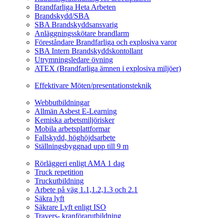
Brandfarliga Heta Arbeten
Brandskydd/SBA
SBA Brandskyddsansvarig
Anläggningsskötare brandlarm
Föreståndare Brandfarliga och explosiva varor
SBA Intern Brandskyddskontollant
Utrymningsledare övning
ATEX (Brandfarliga ämnen i explosiva miljöer)
Ledarskapsutbildning
Effektivare Möten/presentationsteknik
Webbutbildningar
Webbutbildningar
Allmän Asbest E-Learning
Kemiska arbetsmiljörisker
Mobila arbetsplattformar
Fallskydd, höghöjdsarbete
Ställningsbyggnad upp till 9 m
Fordonsrelaterade Utbildningar
Rörläggeri enligt AMA 1 dag
Truck repetition
Truckutbildning
Arbete på väg 1.1,1.2,1.3 och 2.1
Säkra lyft
Säkrare Lyft enligt ISO
Travers- kranförarutbildning