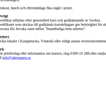
rukost, lunch och eftermiddags fika ingår i priset.
vrigt
ertifikat utfärdas efter genomförd kurs och godkännande av Svebra.
ertifikatet som skickas till godkända kursdeltagare ger behörighet för at
nsvara för, bevaka samt utföra ”brandfarliga heta arbeten”.
rt(er)
 våra lokaler i Kungsbacka, Västerås eller enligt annan överenskommel
ris
ör prisförslag eller information om kursen, ring 0300-10 288 eller mejla
ill
info@algruppen.se
Arbetsmiljö & Lagkravsgruppen
Orgnr: 559071-2930
Varlabergsvägen 29
434 39 Kungsbacka
Bankgiro: 686-7907
Innehar F-skatt
Tel. 0300-10 288