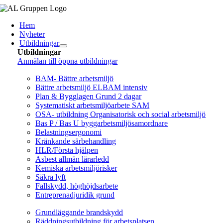
Fortsätt
till
Hem
innehållet
Nyheter
Utbildningar
Utbildningar
Anmälan till öppna utbildningar
Arbetsmiljö/Lagkrav
BAM- Bättre arbetsmiljö
Bättre arbetsmiljö ELBAM intensiv
Plan & Bygglagen Grund 2 dagar
Systematiskt arbetsmiljöarbete SAM
OSA- utbildning Organisatorisk och social arbetsmiljö
Bas P / Bas U byggarbetsmiljösamordnare
Belastningsergonomi
Kränkande särbehandling
HLR/Första hjälpen
Asbest allmän lärarledd
Kemiska arbetsmiljörisker
Säkra lyft
Fallskydd, höghöjdsarbete
Entreprenadjuridik grund
Brandskydd/SBA
Grundläggande brandskydd
Räddningsutbildning för arbetsplatsen