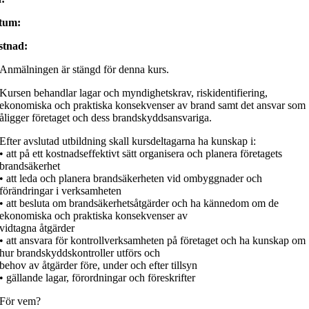
tum:
stnad:
Anmälningen är stängd för denna kurs.
Kursen behandlar lagar och myndighetskrav, riskidentifiering,
ekonomiska och praktiska konsekvenser av brand samt det ansvar som
åligger företaget och dess brandskyddsansvariga.
Efter avslutad utbildning skall kursdeltagarna ha kunskap i:
• att på ett kostnadseffektivt sätt organisera och planera företagets
brandsäkerhet
• att leda och planera brandsäkerheten vid ombyggnader och
förändringar i verksamheten
• att besluta om brandsäkerhetsåtgärder och ha kännedom om de
ekonomiska och praktiska konsekvenser av
vidtagna åtgärder
• att ansvara för kontrollverksamheten på företaget och ha kunskap om
hur brandskyddskontroller utförs och
behov av åtgärder före, under och efter tillsyn
• gällande lagar, förordningar och föreskrifter
För vem?