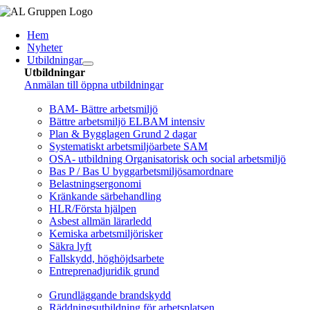
Fortsätt
till
Hem
innehållet
Nyheter
Utbildningar
Utbildningar
Anmälan till öppna utbildningar
Arbetsmiljö/Lagkrav
BAM- Bättre arbetsmiljö
Bättre arbetsmiljö ELBAM intensiv
Plan & Bygglagen Grund 2 dagar
Systematiskt arbetsmiljöarbete SAM
OSA- utbildning Organisatorisk och social arbetsmiljö
Bas P / Bas U byggarbetsmiljösamordnare
Belastningsergonomi
Kränkande särbehandling
HLR/Första hjälpen
Asbest allmän lärarledd
Kemiska arbetsmiljörisker
Säkra lyft
Fallskydd, höghöjdsarbete
Entreprenadjuridik grund
Brandskydd/SBA
Grundläggande brandskydd
Räddningsutbildning för arbetsplatsen