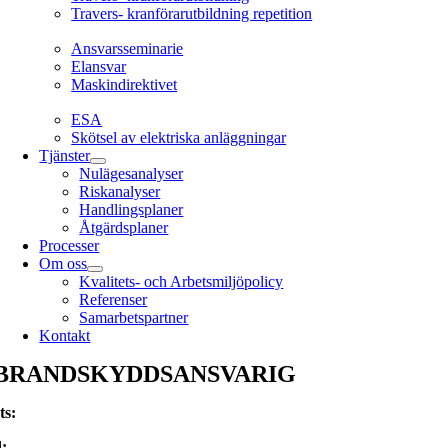
Travers- kranförarutbildning repetition
Ansvarsseminarie
Ansvarsseminarie
Elansvar
Maskindirektivet
EL
ESA
Skötsel av elektriska anläggningar
Tjänster
Nulägesanalyser
Riskanalyser
Handlingsplaner
Åtgärdsplaner
Processer
Om oss
Kvalitets- och Arbetsmiljöpolicy
Referenser
Samarbetspartner
Kontakt
BRANDSKYDDSANSVARIG
ts
:
: