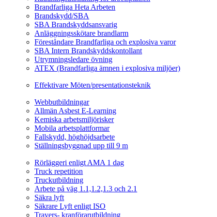
Brandfarliga Heta Arbeten
Brandskydd/SBA
SBA Brandskyddsansvarig
Anläggningsskötare brandlarm
Föreståndare Brandfarliga och explosiva varor
SBA Intern Brandskyddskontollant
Utrymningsledare övning
ATEX (Brandfarliga ämnen i explosiva miljöer)
Ledarskapsutbildning
Effektivare Möten/presentationsteknik
Webbutbildningar
Webbutbildningar
Allmän Asbest E-Learning
Kemiska arbetsmiljörisker
Mobila arbetsplattformar
Fallskydd, höghöjdsarbete
Ställningsbyggnad upp till 9 m
Fordonsrelaterade Utbildningar
Rörläggeri enligt AMA 1 dag
Truck repetition
Truckutbildning
Arbete på väg 1.1,1.2,1.3 och 2.1
Säkra lyft
Säkrare Lyft enligt ISO
Travers- kranförarutbildning