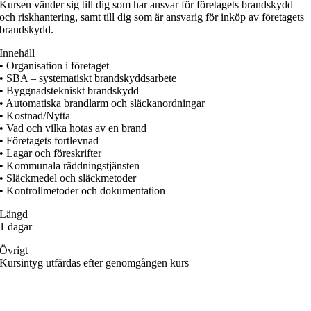
Kursen vänder sig till dig som har ansvar för företagets brandskydd
och riskhantering, samt till dig som är ansvarig för inköp av företagets
brandskydd.
Innehåll
• Organisation i företaget
• SBA – systematiskt brandskyddsarbete
• Byggnadstekniskt brandskydd
• Automatiska brandlarm och släckanordningar
• Kostnad/Nytta
• Vad och vilka hotas av en brand
• Företagets fortlevnad
• Lagar och föreskrifter
• Kommunala räddningstjänsten
• Släckmedel och släckmetoder
• Kontrollmetoder och dokumentation
Längd
1 dagar
Övrigt
Kursintyg utfärdas efter genomgången kurs
Arbetsmiljö & Lagkravsgruppen
Orgnr: 559071-2930