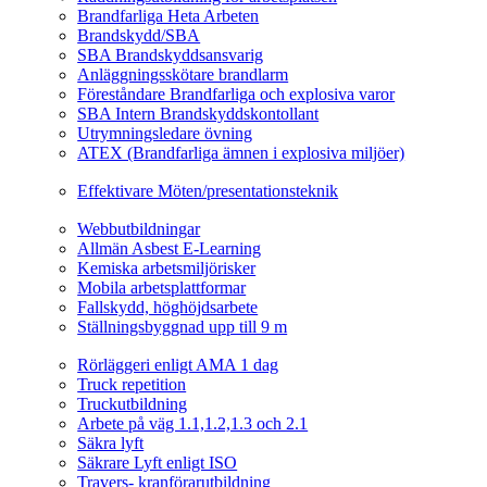
Brandfarliga Heta Arbeten
Brandskydd/SBA
SBA Brandskyddsansvarig
Anläggningsskötare brandlarm
Föreståndare Brandfarliga och explosiva varor
SBA Intern Brandskyddskontollant
Utrymningsledare övning
ATEX (Brandfarliga ämnen i explosiva miljöer)
Ledarskapsutbildning
Effektivare Möten/presentationsteknik
Webbutbildningar
Webbutbildningar
Allmän Asbest E-Learning
Kemiska arbetsmiljörisker
Mobila arbetsplattformar
Fallskydd, höghöjdsarbete
Ställningsbyggnad upp till 9 m
Fordonsrelaterade Utbildningar
Rörläggeri enligt AMA 1 dag
Truck repetition
Truckutbildning
Arbete på väg 1.1,1.2,1.3 och 2.1
Säkra lyft
Säkrare Lyft enligt ISO
Travers- kranförarutbildning