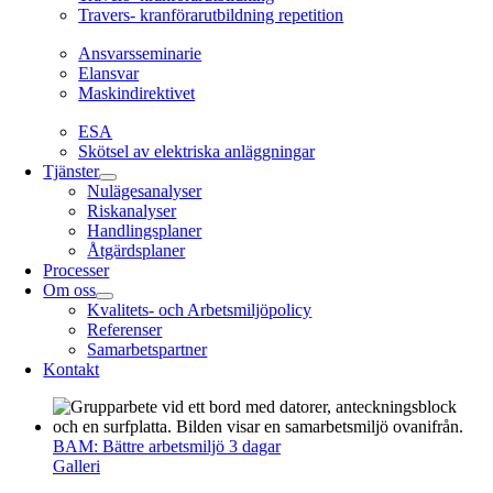
Travers- kranförarutbildning repetition
Ansvarsseminarie
Ansvarsseminarie
Elansvar
Maskindirektivet
EL
ESA
Skötsel av elektriska anläggningar
Tjänster
Nulägesanalyser
Riskanalyser
Handlingsplaner
Åtgärdsplaner
Processer
Om oss
Kvalitets- och Arbetsmiljöpolicy
Referenser
Samarbetspartner
Kontakt
BAM: Bättre arbetsmiljö 3 dagar
Galleri