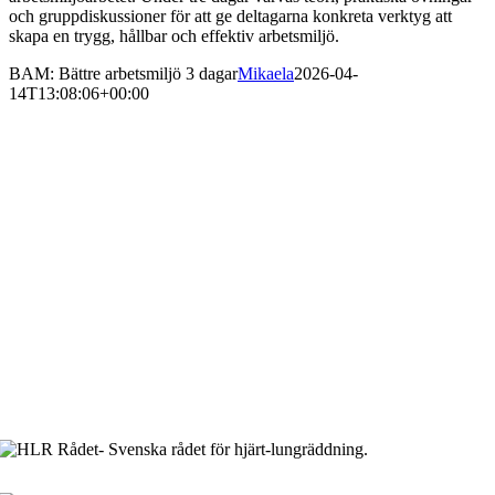
och gruppdiskussioner för att ge deltagarna konkreta verktyg att
skapa en trygg, hållbar och effektiv arbetsmiljö.
BAM: Bättre arbetsmiljö 3 dagar
Mikaela
2026-04-
14T13:08:06+00:00
Arbetsmiljö & Lagkravsgruppen
Orgnr: 559071-2930
Varlabergsvägen 29
434 39 Kungsbacka
Bankgiro: 686-7907
Innehar F-skatt
Tel. 0300-10 288
Mobil: 0735-18 71 90
E-mail: info@algruppen.se