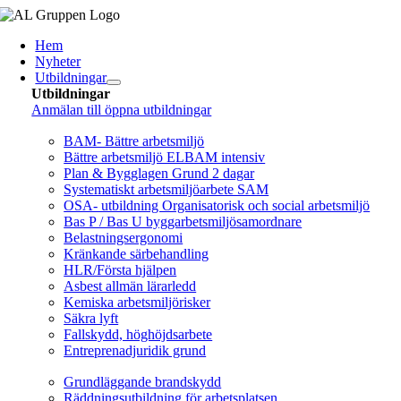
Fortsätt
till
Hem
innehållet
Nyheter
Utbildningar
Utbildningar
Anmälan till öppna utbildningar
Arbetsmiljö/Lagkrav
BAM- Bättre arbetsmiljö
Bättre arbetsmiljö ELBAM intensiv
Plan & Bygglagen Grund 2 dagar
Systematiskt arbetsmiljöarbete SAM
OSA- utbildning Organisatorisk och social arbetsmiljö
Bas P / Bas U byggarbetsmiljösamordnare
Belastningsergonomi
Kränkande särbehandling
HLR/Första hjälpen
Asbest allmän lärarledd
Kemiska arbetsmiljörisker
Säkra lyft
Fallskydd, höghöjdsarbete
Entreprenadjuridik grund
Brandskydd/SBA
Grundläggande brandskydd
Räddningsutbildning för arbetsplatsen