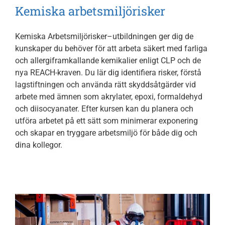
Om oss
Kemiska arbetsmiljörisker
Kemiska Arbetsmiljörisker–utbildningen ger dig de
Kontakt
kunskaper du behöver för att arbeta säkert med farliga
och allergiframkallande kemikalier enligt CLP och de
nya REACH-kraven. Du lär dig identifiera risker, förstå
lagstiftningen och använda rätt skyddsåtgärder vid
arbete med ämnen som akrylater, epoxi, formaldehyd
och diisocyanater. Efter kursen kan du planera och
utföra arbetet på ett sätt som minimerar exponering
och skapar en tryggare arbetsmiljö för både dig och
dina kollegor.