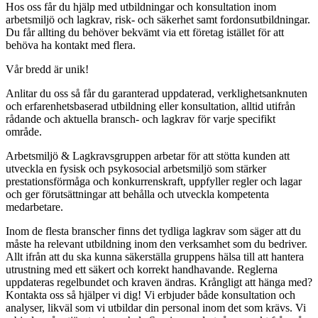
Hos oss får du hjälp med utbildningar och konsultation inom
arbetsmiljö och lagkrav, risk- och säkerhet samt fordonsutbildningar.
Du får allting du behöver bekvämt via ett företag istället för att
behöva ha kontakt med flera.
Vår bredd är unik!
Anlitar du oss så får du garanterad uppdaterad, verklighetsanknuten
och erfarenhetsbaserad utbildning eller konsultation, alltid utifrån
rådande och aktuella bransch- och lagkrav för varje specifikt
område.
Arbetsmiljö & Lagkravsgruppen arbetar för att stötta kunden att
utveckla en fysisk och psykosocial arbetsmiljö som stärker
prestationsförmåga och konkurrenskraft, uppfyller regler och lagar
och ger förutsättningar att behålla och utveckla kompetenta
medarbetare.
Inom de flesta branscher finns det tydliga lagkrav som säger att du
måste ha relevant utbildning inom den verksamhet som du bedriver.
Allt ifrån att du ska kunna säkerställa gruppens hälsa till att hantera
utrustning med ett säkert och korrekt handhavande. Reglerna
uppdateras regelbundet och kraven ändras. Krångligt att hänga med?
Kontakta oss så hjälper vi dig! Vi erbjuder både konsultation och
analyser, likväl som vi utbildar din personal inom det som krävs. Vi