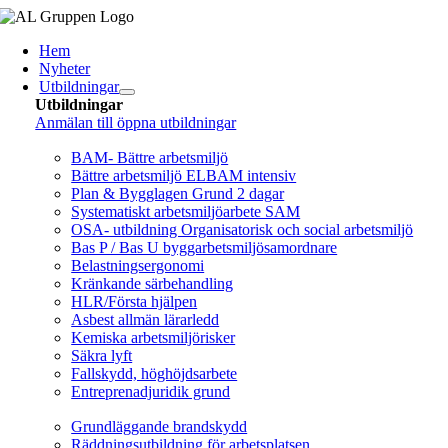
Fortsätt
till
Hem
innehållet
Nyheter
Utbildningar
Utbildningar
Anmälan till öppna utbildningar
Arbetsmiljö/Lagkrav
BAM- Bättre arbetsmiljö
Bättre arbetsmiljö ELBAM intensiv
Plan & Bygglagen Grund 2 dagar
Systematiskt arbetsmiljöarbete SAM
OSA- utbildning Organisatorisk och social arbetsmiljö
Bas P / Bas U byggarbetsmiljösamordnare
Belastningsergonomi
Kränkande särbehandling
HLR/Första hjälpen
Asbest allmän lärarledd
Kemiska arbetsmiljörisker
Säkra lyft
Fallskydd, höghöjdsarbete
Entreprenadjuridik grund
Brandskydd/SBA
Grundläggande brandskydd
Räddningsutbildning för arbetsplatsen