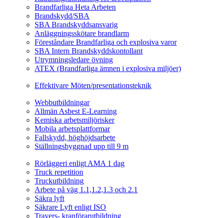
Brandfarliga Heta Arbeten
Brandskydd/SBA
SBA Brandskyddsansvarig
Anläggningsskötare brandlarm
Föreståndare Brandfarliga och explosiva varor
SBA Intern Brandskyddskontollant
Utrymningsledare övning
ATEX (Brandfarliga ämnen i explosiva miljöer)
Ledarskapsutbildning
Effektivare Möten/presentationsteknik
Webbutbildningar
Webbutbildningar
Allmän Asbest E-Learning
Kemiska arbetsmiljörisker
Mobila arbetsplattformar
Fallskydd, höghöjdsarbete
Ställningsbyggnad upp till 9 m
Fordonsrelaterade Utbildningar
Rörläggeri enligt AMA 1 dag
Truck repetition
Truckutbildning
Arbete på väg 1.1,1.2,1.3 och 2.1
Säkra lyft
Säkrare Lyft enligt ISO
Travers- kranförarutbildning