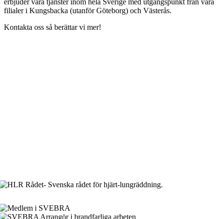
erbjuder våra tjänster inom hela Sverige med utgångspunkt från våra
filialer i Kungsbacka (utanför Göteborg) och Västerås.
Kontakta oss så berättar vi mer!
Arbetsmiljö & Lagkravsgruppen
Orgnr: 559071-2930
Varlabergsvägen 29
434 39 Kungsbacka
Bankgiro: 686-7907
Innehar F-skatt
Tel. 0300-10 288
Mobil: 0735-18 71 90
E-mail: info@algruppen.se