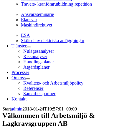
Travers- kranförarutbildning repetition
Ansvarsseminarie
Ansvarsseminarie
Elansvar
Maskindirektivet
EL
ESA
Skötsel av elektriska anläggningar
Tjänster
Nulägesanalyser
Riskanalyser
Handlingsplaner
Åtgärdsplaner
Processer
Om oss
Kvalitets- och Arbetsmiljöpolicy
Referenser
Samarbetspartner
Kontakt
Start
admin
2018-01-24T10:57:01+00:00
Välkommen till Arbetsmiljö &
Lagkravsgruppen AB