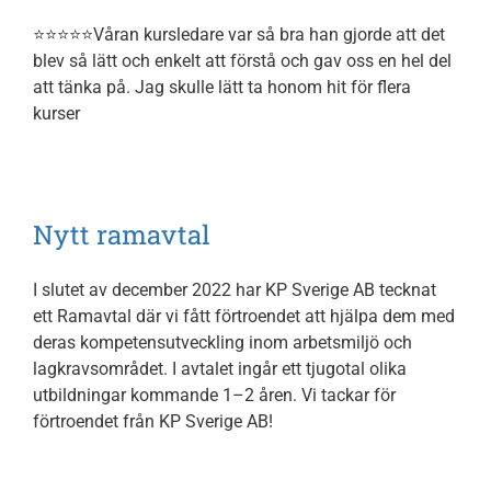
Om oss
⭐⭐⭐⭐⭐Våran kursledare var så bra han gjorde att det
blev så lätt och enkelt att förstå och gav oss en hel del
Kontakt
att tänka på. Jag skulle lätt ta honom hit för flera
kurser
Nytt ramavtal
I slutet av december 2022 har KP Sverige AB tecknat
ett Ramavtal där vi fått förtroendet att hjälpa dem med
deras kompetensutveckling inom arbetsmiljö och
lagkravsområdet. I avtalet ingår ett tjugotal olika
utbildningar kommande 1–2 åren. Vi tackar för
förtroendet från KP Sverige AB!