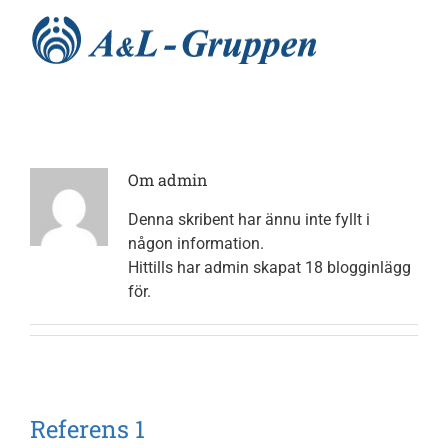
Fortsätt
till
innehållet
Hem
Om
admin
Nyheter
Denna skribent har ännu inte fyllt i
någon information.
Utbildningar
Hittills har admin skapat 18 blogginlägg
för.
Tjänster
Processer
Referens 1