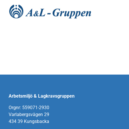
Fortsätt
till
innehållet
Hem
Nyheter
Utbildningar
Tjänster
Arbetsmiljö & Lagkravsgruppen
Orgnr: 559071-2930
Processer
Varlabergsvägen 29
434 39 Kungsbacka