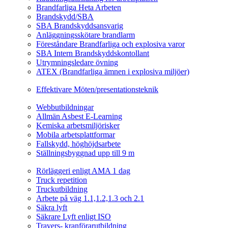
Brandfarliga Heta Arbeten
Brandskydd/SBA
SBA Brandskyddsansvarig
Anläggningsskötare brandlarm
Föreståndare Brandfarliga och explosiva varor
SBA Intern Brandskyddskontollant
Utrymningsledare övning
ATEX (Brandfarliga ämnen i explosiva miljöer)
Ledarskapsutbildning
Effektivare Möten/presentationsteknik
Webbutbildningar
Webbutbildningar
Allmän Asbest E-Learning
Kemiska arbetsmiljörisker
Mobila arbetsplattformar
Fallskydd, höghöjdsarbete
Ställningsbyggnad upp till 9 m
Fordonsrelaterade Utbildningar
Rörläggeri enligt AMA 1 dag
Truck repetition
Truckutbildning
Arbete på väg 1.1,1.2,1.3 och 2.1
Säkra lyft
Säkrare Lyft enligt ISO
Travers- kranförarutbildning