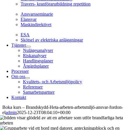
Travers- kranförarutbildning repetition
Ansvarsseminarie
Ansvarsseminarie
Elansvar
Maskindirektivet
EL
ESA
Skötsel av elektriska anläggningar
Tjänster
Nulägesanalyser
Riskanalyser
Handlingsplaner
Åtgärdsplaner
Processer
Om oss
Kvalitets- och Arbetsmiljöpolicy
Referenser
Samarbetspartner
Kontakt
Boka kurs – Brandskydd-Heta-arbeten-arbetsmiljö-ansvar-fordon-
el
admin
2025-12-23T08:04:10+00:00