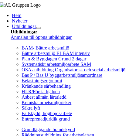
Fortsätt
till
Hem
innehållet
Nyheter
Utbildningar
Utbildningar
Anmälan till öppna utbildningar
Arbetsmiljö/Lagkrav
BAM- Bättre arbetsmiljö
Bättre arbetsmiljö ELBAM intensiv
Plan & Bygglagen Grund 2 dagar
Systematiskt arbetsmiljöarbete SAM
OSA- utbildning Organisatorisk och social arbetsmiljö
Bas P / Bas U byggarbetsmiljösamordnare
Belastningsergonomi
Kränkande särbehandling
HLR/Första hjälpen
Asbest allmän lärarledd
Kemiska arbetsmiljörisker
Säkra lyft
Fallskydd, höghöjdsarbete
Entreprenadjuridik grund
Brandskydd/SBA
Grundläggande brandskydd
Räddningsutbildning för arbetsplatsen