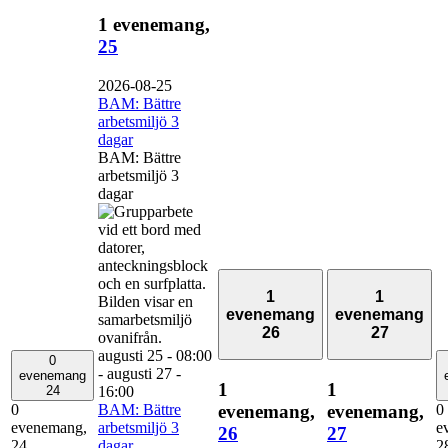
1 evenemang,
25
2026-08-25
BAM: Bättre
arbetsmiljö 3
dagar
BAM: Bättre
arbetsmiljö 3
dagar
1
1
evenemang
evenemang
26
27
augusti 25 - 08:00
0
-
augusti 27 -
evenemang
1
1
16:00
24
BAM: Bättre
evenemang,
evenemang,
0
0
arbetsmiljö 3
evenemang,
e
26
27
dagar
24
2