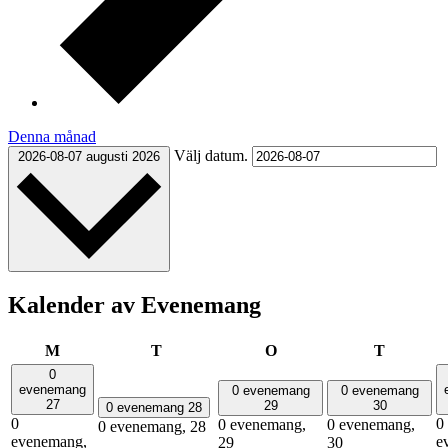
Denna månad
Välj datum.
2026-08-07
augusti 2026
Kalender av Evenemang
måndag
tisdag
onsdag
torsdag
M
T
O
T
0
evenemang
0 evenemang
0 evenemang
27
29
30
0 evenemang
28
0
0
0 evenemang,
0 evenemang,
0 evenemang,
28
evenemang,
e
29
30