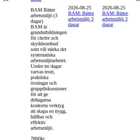
2026-08-25
2026-08-25
BAM Bättre
BAM: Bättre
BAM: Bättre
arbetsmiljö (3
arbetsmiljö 3
arbetsmiljö 3
dagar)
dagar
dagar
BAM är
grundutbildningen
för chefer och
skyddsombud
som vill stärka det
systematiska
arbetsmiljöarbetet.
Under tre dagar
varvas teori,
praktiska
övningar och
gruppdiskussioner
för att ge
deltagarna
konkreta verktyg
att skapa en trygg,
hållbar och
effektiv
arbetsmiljö.
7800kr