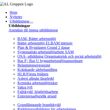
Fortsätt
till
Hem
innehållet
Nyheter
Utbildningar
Utbildningar
Anmälan till öppna utbildningar
Arbetsmiljö/Lagkrav
BAM- Bättre arbetsmiljö
Bättre arbetsmiljö ELBAM intensiv
Plan & Bygglagen Grund 2 dagar
Systematiskt arbetsmiljöarbete SAM
OSA- utbildning Organisatorisk och social arbetsmiljö
Bas P / Bas U byggarbetsmiljösamordnare
Belastningsergonomi
Kränkande särbehandling
HLR/Första hjälpen
Asbest allmän lärarledd
Kemiska arbetsmiljörisker
Säkra lyft
Fallskydd, höghöjdsarbete
Entreprenadjuridik grund
Brandskydd/SBA
Grundläggande brandskydd
Räddningsutbildning för arbetsplatsen