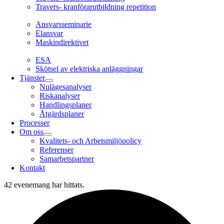
Travers- kranförarutbildning repetition
Ansvarsseminarie
Ansvarsseminarie
Elansvar
Maskindirektivet
EL
ESA
Skötsel av elektriska anläggningar
Tjänster
Nulägesanalyser
Riskanalyser
Handlingsplaner
Åtgärdsplaner
Processer
Om oss
Kvalitets- och Arbetsmiljöpolicy
Referenser
Samarbetspartner
Kontakt
42 evenemang har hittats.