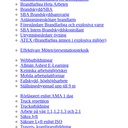
Brandfarliga Heta Arbeten
Brandskydd/SBA
SBA Brandskyddsansvarig
Anläggningsskötare brandlarm
Föreståndare Brandfarliga och explosiva varor
SBA Intern Brandskyddskontollant
Utrymningsledare övning
ATEX (Brandfarliga ämnen i explosiva miljöer)
Ledarskapsutbildning
Effektivare Möten/presentationsteknik
Webbutbildningar
Webbutbildningar
Allmän Asbest E-Learning
Kemiska arbetsmiljörisker
Mobila arbetsplattformar
Fallskydd, höghöjdsarbete
Ställningsbyggnad upp till 9 m
Fordonsrelaterade Utbildningar
Rörläggeri enligt AMA 1 dag
Truck repetition
Truckutbildning
Arbete på väg 1.1,1.2,1.3 och 2.1
Säkra lyft
Säkrare Lyft enligt ISO
Travers- kranförarutbildning