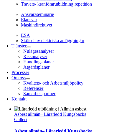
Travers- kranförarutbildning repetition
Ansvarsseminarie
Ansvarsseminarie
Elansvar
Maskindirektivet
EL
ESA
Skötsel av elektriska anläggningar
Tjänster
Nulägesanalyser
Riskanalyser
Handlingsplaner
Åtgärdsplaner
Processer
Om oss
Kvalitets- och Arbetsmiljöpolicy
Referenser
Samarbetspartner
Kontakt
Asbest allmän– Lärarledd Kungsbacka
Galleri
Asbest allmän– Lärarledd Kungsbacka