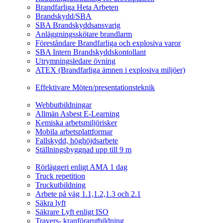
Brandfarliga Heta Arbeten
Brandskydd/SBA
SBA Brandskyddsansvarig
Anläggningsskötare brandlarm
Föreståndare Brandfarliga och explosiva varor
SBA Intern Brandskyddskontollant
Utrymningsledare övning
ATEX (Brandfarliga ämnen i explosiva miljöer)
Ledarskapsutbildning
Effektivare Möten/presentationsteknik
Webbutbildningar
Webbutbildningar
Allmän Asbest E-Learning
Kemiska arbetsmiljörisker
Mobila arbetsplattformar
Fallskydd, höghöjdsarbete
Ställningsbyggnad upp till 9 m
Fordonsrelaterade Utbildningar
Rörläggeri enligt AMA 1 dag
Truck repetition
Truckutbildning
Arbete på väg 1.1,1.2,1.3 och 2.1
Säkra lyft
Säkrare Lyft enligt ISO
Travers- kranförarutbildning