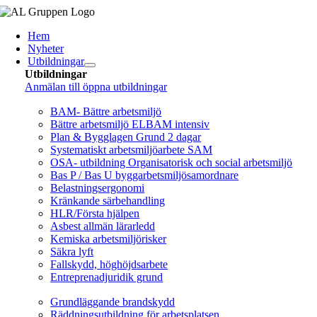
Fortsätt
till
Hem
innehållet
Nyheter
Utbildningar
Utbildningar
Anmälan till öppna utbildningar
Arbetsmiljö/Lagkrav
BAM- Bättre arbetsmiljö
Bättre arbetsmiljö ELBAM intensiv
Plan & Bygglagen Grund 2 dagar
Systematiskt arbetsmiljöarbete SAM
OSA- utbildning Organisatorisk och social arbetsmiljö
Bas P / Bas U byggarbetsmiljösamordnare
Belastningsergonomi
Kränkande särbehandling
HLR/Första hjälpen
Asbest allmän lärarledd
Kemiska arbetsmiljörisker
Säkra lyft
Fallskydd, höghöjdsarbete
Entreprenadjuridik grund
Brandskydd/SBA
Grundläggande brandskydd
Räddningsutbildning för arbetsplatsen