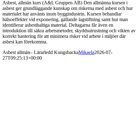
Asbest, allmän kurs (A&L Gruppen AB) Den allmänna kursen i
asbest ger grundläggande kunskap om riskerna med asbest och hur
materialet har använts inom byggindustrin. Kursen behandlar
hälsoeffekter vid exponering, gällande lagstiftning samt hur man
identifierar asbesthaltiga material. Deltagarna får även en
introduktion till säkra arbetsmetoder, skyddsutrustning och vikten av
korrekt hantering för att minimera risker vid arbete i miljöer där
asbest kan förekomma.
Asbest allmän– Lärarledd Kungsbacka
Mikaela
2026-07-
27T09:25:13+00:00
Arbetsmiljö & Lagkravsgruppen
Orgnr: 559071-2930
Varlabergsvägen 29
434 39 Kungsbacka
Bankgiro: 686-7907
Innehar F-skatt
Tel. 0300-10 288
Mobil: 0735-18 71 90
E-mail: info@algruppen.se