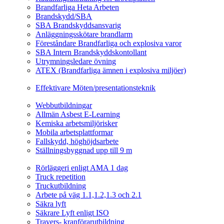
Brandfarliga Heta Arbeten
Brandskydd/SBA
SBA Brandskyddsansvarig
Anläggningsskötare brandlarm
Föreståndare Brandfarliga och explosiva varor
SBA Intern Brandskyddskontollant
Utrymningsledare övning
ATEX (Brandfarliga ämnen i explosiva miljöer)
Ledarskapsutbildning
Effektivare Möten/presentationsteknik
Webbutbildningar
Webbutbildningar
Allmän Asbest E-Learning
Kemiska arbetsmiljörisker
Mobila arbetsplattformar
Fallskydd, höghöjdsarbete
Ställningsbyggnad upp till 9 m
Fordonsrelaterade Utbildningar
Rörläggeri enligt AMA 1 dag
Truck repetition
Truckutbildning
Arbete på väg 1.1,1.2,1.3 och 2.1
Säkra lyft
Säkrare Lyft enligt ISO
Travers- kranförarutbildning