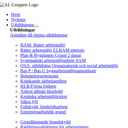
Fortsätt
till
Hem
innehållet
Nyheter
Utbildningar
Utbildningar
Anmälan till öppna utbildningar
Arbetsmiljö/Lagkrav
BAM- Bättre arbetsmiljö
Bättre arbetsmiljö ELBAM intensiv
Plan & Bygglagen Grund 2 dagar
Systematiskt arbetsmiljöarbete SAM
OSA- utbildning Organisatorisk och social arbetsmiljö
Bas P / Bas U byggarbetsmiljösamordnare
Belastningsergonomi
Kränkande särbehandling
HLR/Första hjälpen
Asbest allmän lärarledd
Kemiska arbetsmiljörisker
Säkra lyft
Fallskydd, höghöjdsarbete
Entreprenadjuridik grund
Brandskydd/SBA
Grundläggande brandskydd
Räddningsutbildning för arbetsplatsen