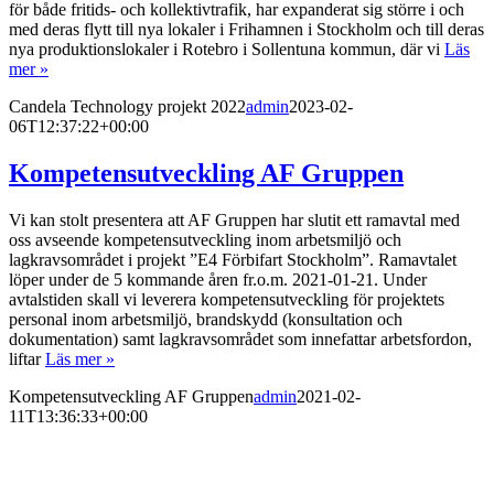
för både fritids- och kollektivtrafik, har expanderat sig större i och
med deras flytt till nya lokaler i Frihamnen i Stockholm och till deras
nya produktionslokaler i Rotebro i Sollentuna kommun, där vi
Läs
mer »
Candela Technology projekt 2022
admin
2023-02-
06T12:37:22+00:00
Kompetensutveckling AF Gruppen
Vi kan stolt presentera att AF Gruppen har slutit ett ramavtal med
oss avseende kompetensutveckling inom arbetsmiljö och
lagkravsområdet i projekt ”E4 Förbifart Stockholm”. Ramavtalet
löper under de 5 kommande åren fr.o.m. 2021-01-21. Under
avtalstiden skall vi leverera kompetensutveckling för projektets
personal inom arbetsmiljö, brandskydd (konsultation och
dokumentation) samt lagkravsområdet som innefattar arbetsfordon,
liftar
Läs mer »
Kompetensutveckling AF Gruppen
admin
2021-02-
11T13:36:33+00:00
Arbetsmiljö & Lagkravsgruppen
Orgnr: 559071-2930