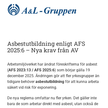
Fortsätt
till
innehållet
Hem
Asbestutbildning enligt AFS
Nyheter
2025:6 – Nya krav från AV
Utbildningar
Arbetsmiljöverket har ändrat föreskrifterna för asbest
(
AFS 2023:13 / AFS 2025:6
) som börjar gälla 19
december 2025. Ändringen gör att fler yrkesgrupper än
Tjänster
tidigare behöver
asbestutbildning
för att kunna arbeta
säkert vid risk för exponering.
Processer
De nya reglerna omfattar nu fler yrken. Det gäller inte
bara de som arbetar direkt med asbest, utan också de