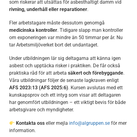
som riskerar att utsättas för asbesthaltigt damm vid
Om oss
rivning, underhåll eller reparationer
.
Fler arbetstagare måste dessutom genomgå
Kontakt
medicinska kontroller
. Tidigare slapp man kontroller
om exponeringen var mindre än 50 timmar per år. Nu
tar Arbetsmiljöverket bort det undantaget.
Under utbildningen lär sig deltagarna att känna igen
asbest och upptäcka risker i praktiken. De får också
praktiska råd för att arbeta
säkert och förebyggande
.
Våra utbildningar följer de senaste lagkraven enligt
AFS 2023:13 (AFS 2025:6)
. Kursen avslutas med ett
kunskapsprov och ett intyg som visar att deltagaren
har genomfört utbildningen – ett viktigt bevis för både
arbetsgivare och myndigheter.
Kontakta oss
eller mejla
info@algruppen.se
för mer
information.