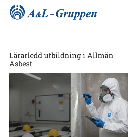
Fortsätt
till
innehållet
Hem
Lärarledd utbildning i Allmän
Nyheter
Asbest
Utbildningar
Tjänster
Processer