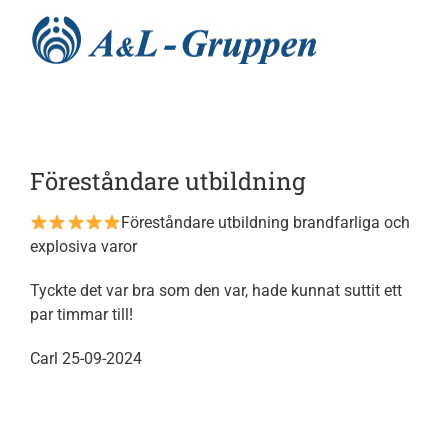
Fortsätt
till
innehållet
Hem
Föreståndare utbildning
Nyheter
Föreståndare utbildning brandfarliga och
explosiva varor
Utbildningar
Tyckte det var bra som den var, hade kunnat suttit ett
par timmar till!
Tjänster
Carl 25-09-2024
Processer