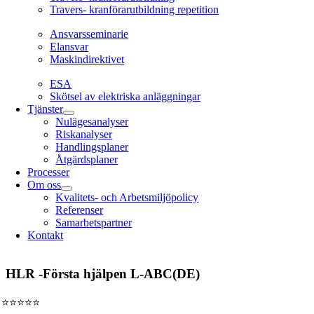
Travers- kranförarutbildning repetition
Ansvarsseminarie
Ansvarsseminarie
Elansvar
Maskindirektivet
EL
ESA
Skötsel av elektriska anläggningar
Tjänster
Nulägesanalyser
Riskanalyser
Handlingsplaner
Åtgärdsplaner
Processer
Om oss
Kvalitets- och Arbetsmiljöpolicy
Referenser
Samarbetspartner
Kontakt
Arbetsmiljö &
Lagkravsgruppen
HLR -Första hjälpen L-ABC(DE)
Orgnr: 559071-2930
⭐⭐⭐⭐⭐
Varlabergsvägen 29