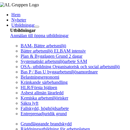
Fortsätt
till
Hem
innehållet
Nyheter
Utbildningar
Utbildningar
Anmälan till öppna utbildningar
Arbetsmiljö/Lagkrav
BAM- Bättre arbetsmiljö
Bättre arbetsmiljö ELBAM intensiv
Plan & Bygglagen Grund 2 dagar
Systematiskt arbetsmiljöarbete SAM
OSA- utbildning Organisatorisk och social arbetsmiljö
Bas P / Bas U byggarbetsmiljösamordnare
Belastningsergonomi
Kränkande särbehandling
HLR/Första hjälpen
Asbest allmän lärarledd
Kemiska arbetsmiljörisker
Säkra lyft
Fallskydd, höghöjdsarbete
Entreprenadjuridik grund
Brandskydd/SBA
Grundläggande brandskydd
Räddningsutbildning för arbetsplatsen