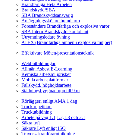
Brandfarliga Heta Arbeten
Brandskydd/SBA
SBA Brandskyddsansvarig
Anläggningsskötare brandlarm
Föreståndare Brandfarliga och explosiva varor
SBA Intern Brandskyddskontollant
Utrymningsledare övning
ATEX (Brandfarliga ämnen i explosiva miljöer)
Ledarskapsutbildning
Effektivare Möten/presentationsteknik
Webbutbildningar
Webbutbildningar
Allmän Asbest E-Learning
Kemiska arbetsmiljörisker
Mobila arbetsplattformar
Fallskydd, höghöjdsarbete
Ställningsbyggnad upp till 9 m
Fordonsrelaterade Utbildningar
Rörläggeri enligt AMA 1 dag
Truck repetition
Truckutbildning
Arbete på väg 1.1,1.2,1.3 och 2.1
Säkra lyft
Säkrare Lyft enligt ISO
Travers- kranförarutbildning