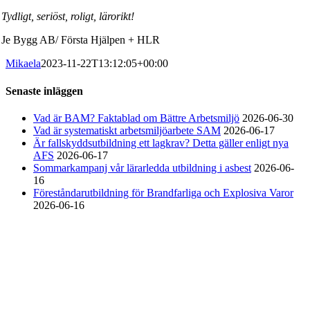
434 39 Kungsbacka
Tydligt, seriöst, roligt, lärorikt!
Bankgiro: 686-7907
Je Bygg AB/ Första Hjälpen + HLR
Innehar F-skatt
Mikaela
2023-11-22T13:12:05+00:00
Senaste inläggen
Vad är BAM? Faktablad om Bättre Arbetsmiljö
2026-06-30
Vad är systematiskt arbetsmiljöarbete SAM
2026-06-17
Är fallskyddsutbildning ett lagkrav? Detta gäller enligt nya
AFS
2026-06-17
Sommarkampanj vår lärarledda utbildning i asbest
2026-06-
16
Föreståndarutbildning för Brandfarliga och Explosiva Varor
2026-06-16
Tel. 0300-10 288
Mobil: 0735-18 71 90
E-mail: info@algruppen.se