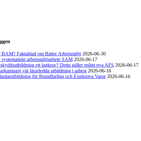
ro: 686-7907
r F-skatt
300-10 288
äggen
r BAM? Faktablad om Bättre Arbetsmiljö
2026-06-30
 systematiskt arbetsmiljöarbete SAM
2026-06-17
lskyddsutbildning ett lagkrav? Detta gäller enligt nya AFS
2026-06-17
kampanj vår lärarledda utbildning i asbest
2026-06-16
åndarutbildning för Brandfarliga och Explosiva Varor
2026-06-16