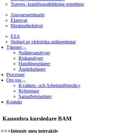
Travers- kranförarutbildning repetition
Ansvarsseminarie
Ansvarsseminarie
Elansvar
Maskindirektivet
EL
ESA
Skötsel av elektriska anläggningar
Tjänster
Nulägesanalyser
Riskanalyser
Handlingsplaner
Åtgärdsplaner
Processer
Om oss
Kvalitets- och Arbetsmiljöpolicy
Referenser
Samarbetspartner
Kontakt
Kanonbra kursledare BAM
⭐⭐⭐⭐
Intensiv men interaktiv