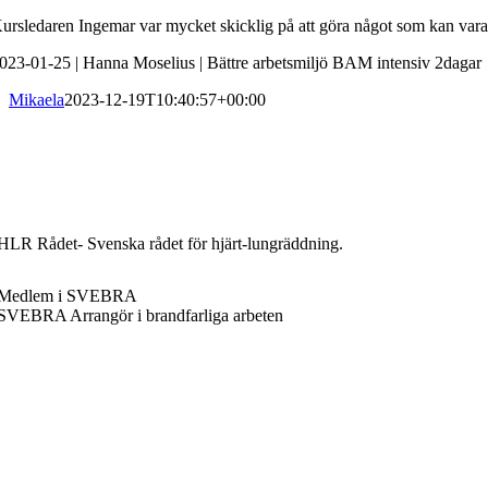
ursledaren Ingemar var mycket skicklig på att göra något som kan vara lite
023-01-25 | Hanna Moselius | Bättre arbetsmiljö BAM intensiv 2dagar
Mikaela
2023-12-19T10:40:57+00:00
bil: 0735-18 71 90
mail: info@algruppen.se