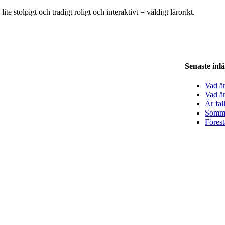
 stolpigt och tradigt roligt och interaktivt = väldigt lärorikt.
Bankgi
Inneha
Tel. 0
Senaste inl
Vad ä
Vad är
Är fal
Sommar
Förest