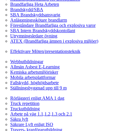
Brandfarliga Heta Arbeten
Brandskydd/SBA
SBA Brandskyddsansvarig
Anläggningsskötare brandlarm
Föreståndare Brandfarliga och explosiva varor
SBA Intern Brandskyddskontollant
Utrymningsledare övning
ATEX (Brandfarliga ämnen i explosiva miljöer)
Ledarskapsutbildning
Effektivare Möten/presentationsteknik
Webbutbildningar
Webbutbildningar
Allmän Asbest E-Learning
Kemiska arbetsmiljörisker
Mobila arbetsplattformar
Fallskydd, höghöjdsarbete
Ställningsbyggnad upp till 9 m
Fordonsrelaterade Utbildningar
Rörläggeri enligt AMA 1 dag
Truck repetition
Truckutbildning
Arbete på väg 1.1,1.2,1.3 och 2.1
Säkra lyft
Säkrare Lyft enligt ISO
Travers- kranförarutbildning