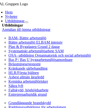
Fortsätt
till
Hem
innehållet
Nyheter
Utbildningar
Utbildningar
Anmälan till öppna utbildningar
Arbetsmiljö/Lagkrav
BAM- Bättre arbetsmiljö
Bättre arbetsmiljö ELBAM intensiv
Plan & Bygglagen Grund 2 dagar
Systematiskt arbetsmiljöarbete SAM
OSA- utbildning Organisatorisk och social arbetsmiljö
Bas P / Bas U byggarbetsmiljösamordnare
Belastningsergonomi
Kränkande särbehandling
HLR/Första hjälpen
Asbest allmän lärarledd
Kemiska arbetsmiljörisker
Säkra lyft
Fallskydd, höghöjdsarbete
Entreprenadjuridik grund
Brandskydd/SBA
Grundläggande brandskydd
Räddningsutbildning för arbetsplatsen