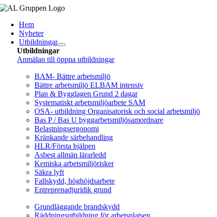
Fortsätt
till
Hem
innehållet
Nyheter
Utbildningar
Utbildningar
Anmälan till öppna utbildningar
Arbetsmiljö/Lagkrav
BAM- Bättre arbetsmiljö
Bättre arbetsmiljö ELBAM intensiv
Plan & Bygglagen Grund 2 dagar
Systematiskt arbetsmiljöarbete SAM
OSA- utbildning Organisatorisk och social arbetsmiljö
Bas P / Bas U byggarbetsmiljösamordnare
Belastningsergonomi
Kränkande särbehandling
HLR/Första hjälpen
Asbest allmän lärarledd
Kemiska arbetsmiljörisker
Säkra lyft
Fallskydd, höghöjdsarbete
Entreprenadjuridik grund
Brandskydd/SBA
Grundläggande brandskydd
Räddningsutbildning för arbetsplatsen