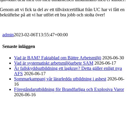
Genom att vi fick ta del av ett tillväxtcertifikat från UC har vi fått en
bekräftelse på att vi har utfört ett bra jobb och stolta över!
admin
2023-02-06T13:55:47+00:00
Senaste inläggen
Vad är BAM? Faktablad om Bättre Arbetsmiljö
2026-06-30
Vad är systematiskt arbetsmiljöarbete SAM
2026-06-17
Är fallskyddsutbildning ett lagkrav? Detta gäller enligt nya
AFS
2026-06-17
Sommarkampanj vår lärarledda utbildning i asbest
2026-06-
16
Föreståndarutbildning för Brandfarliga och Explosiva Varor
2026-06-16
Arbetsmiljö & Lagkravsgruppen
Orgnr: 559071-2930
Varlabergsvägen 29
434 39 Kungsbacka