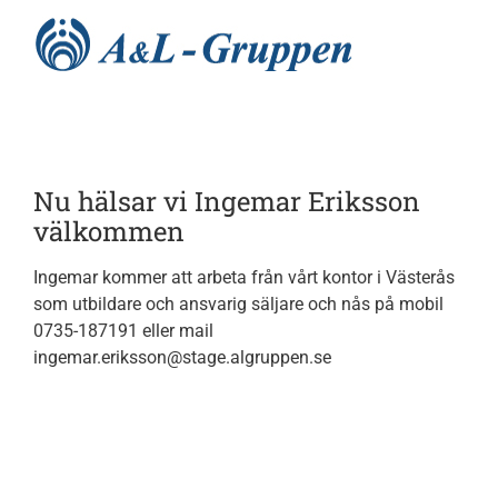
Fortsätt
till
innehållet
Hem
Nu hälsar vi Ingemar Eriksson
Nyheter
välkommen
Ingemar kommer att arbeta från vårt kontor i Västerås
Utbildningar
som utbildare och ansvarig säljare och nås på mobil
0735-187191 eller mail
ingemar.eriksson@stage.algruppen.se
Tjänster
Processer