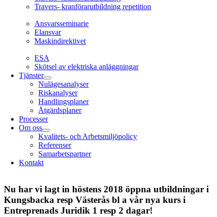
Travers- kranförarutbildning repetition
Ansvarsseminarie
Ansvarsseminarie
Elansvar
Maskindirektivet
EL
ESA
Skötsel av elektriska anläggningar
Tjänster
Nulägesanalyser
Riskanalyser
Handlingsplaner
Åtgärdsplaner
Processer
Om oss
Kvalitets- och Arbetsmiljöpolicy
Referenser
Samarbetspartner
Kontakt
Nu har vi lagt in höstens 2018 öppna utbildningar i
Kungsbacka resp Västerås bl a vår nya kurs i
Entreprenads Juridik 1 resp 2 dagar!