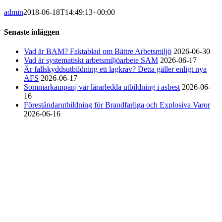
admin
2018-06-18T14:49:13+00:00
Senaste inläggen
Vad är BAM? Faktablad om Bättre Arbetsmiljö
2026-06-30
Vad är systematiskt arbetsmiljöarbete SAM
2026-06-17
Är fallskyddsutbildning ett lagkrav? Detta gäller enligt nya
AFS
2026-06-17
Sommarkampanj vår lärarledda utbildning i asbest
2026-06-
16
Föreståndarutbildning för Brandfarliga och Explosiva Varor
2026-06-16
Arbetsmiljö & Lagkravsgruppen
Orgnr: 559071-2930
Varlabergsvägen 29
434 39 Kungsbacka
Bankgiro: 686-7907
Innehar F-skatt
Tel. 0300-10 288
Mobil: 0735-18 71 90