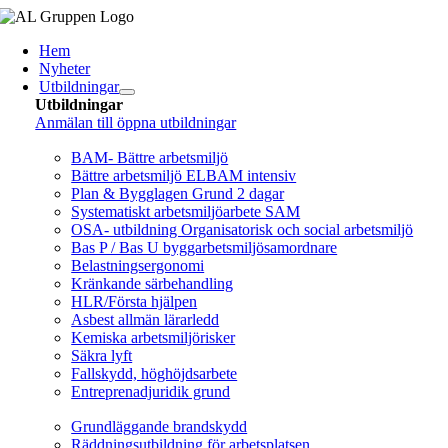
Fortsätt
till
Hem
innehållet
Nyheter
Utbildningar
Utbildningar
Anmälan till öppna utbildningar
Arbetsmiljö/Lagkrav
BAM- Bättre arbetsmiljö
Bättre arbetsmiljö ELBAM intensiv
Plan & Bygglagen Grund 2 dagar
Systematiskt arbetsmiljöarbete SAM
OSA- utbildning Organisatorisk och social arbetsmiljö
Bas P / Bas U byggarbetsmiljösamordnare
Belastningsergonomi
Kränkande särbehandling
HLR/Första hjälpen
Asbest allmän lärarledd
Kemiska arbetsmiljörisker
Säkra lyft
Fallskydd, höghöjdsarbete
Entreprenadjuridik grund
Brandskydd/SBA
Grundläggande brandskydd
Räddningsutbildning för arbetsplatsen