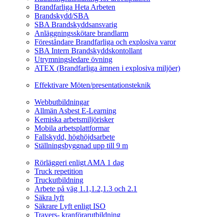
Brandfarliga Heta Arbeten
Brandskydd/SBA
SBA Brandskyddsansvarig
Anläggningsskötare brandlarm
Föreståndare Brandfarliga och explosiva varor
SBA Intern Brandskyddskontollant
Utrymningsledare övning
ATEX (Brandfarliga ämnen i explosiva miljöer)
Ledarskapsutbildning
Effektivare Möten/presentationsteknik
Webbutbildningar
Webbutbildningar
Allmän Asbest E-Learning
Kemiska arbetsmiljörisker
Mobila arbetsplattformar
Fallskydd, höghöjdsarbete
Ställningsbyggnad upp till 9 m
Fordonsrelaterade Utbildningar
Rörläggeri enligt AMA 1 dag
Truck repetition
Truckutbildning
Arbete på väg 1.1,1.2,1.3 och 2.1
Säkra lyft
Säkrare Lyft enligt ISO
Travers- kranförarutbildning