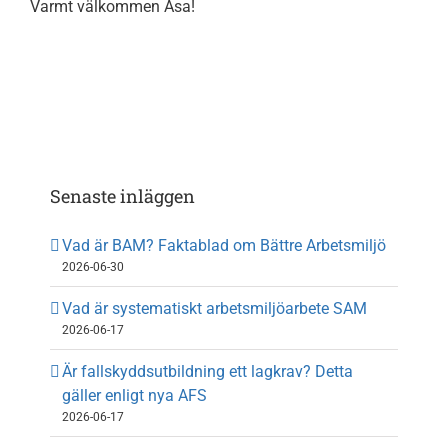
Varmt välkommen Åsa!
Om oss
Kontakt
Senaste inläggen
Vad är BAM? Faktablad om Bättre Arbetsmiljö
2026-06-30
Vad är systematiskt arbetsmiljöarbete SAM
2026-06-17
Är fallskyddsutbildning ett lagkrav? Detta
gäller enligt nya AFS
2026-06-17