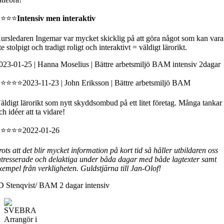
⭐⭐⭐⭐
Intensiv men interaktiv
ursledaren Ingemar var mycket skicklig på att göra något som kan vara
ite stolpigt och tradigt roligt och interaktivt = väldigt lärorikt.
023-01-25 | Hanna Moselius | Bättre arbetsmiljö BAM intensiv 2dagar
⭐⭐⭐⭐2023-11-23 | John Eriksson | Bättre arbetsmiljö BAM
äldigt lärorikt som nytt skyddsombud på ett litet företag. Många tankar
ch idéer att ta vidare!
⭐⭐⭐⭐2022-01-26
rots att det blir mycket information på kort tid så håller utbildaren oss
ntresserade och delaktiga under båda dagar med både lagtexter samt
xempel från verkligheten. Guldstjärna till Jan-Olof!
D Stenqvist/ BAM 2 dagar intensiv