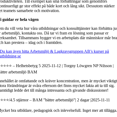
roduktiviteten. Till exempel kan små förbättringar som genomförs
ontinuerligt ge stor effekt på både kort och lång sikt. Dessutom stärker
et teamets samarbete och motivation.
i guidar er hela vägen
m du vill veta hur våra utbildningar och konsulttjänster kan förbättra ju
r arbetsmiljö, kontakta oss. Då tar vi fram en lösning som passar er
erksamhet. Tillsammans bygger vi en arbetsplats där människor mår br
ch kan prestera – idag och i framtiden.
Du kan även hitta Arbetsmiljö & Lagkravsgruppen AB’s kurser på
utbildning.se
⭐⭐⭐⭐ – Helhetsbetyg 5 2025-11-12 | Torgny Löwgren NP Nilsson |
ättre arbetsmiljö BAM
nnehållet är omfattande och kräver koncentration, men är mycket viktigt
tora förändringar är svåra eftersom det finns mycket fakta att ta till sig.
amtidigt ledde det till många intressanta och givande diskussioner!
⭐⭐⭐/4.5 stjärnor – BAM ”bättre arbetsmiljö”| 2 dagar |2025-11-11
ycket bra utbildare, pedagogisk och inlevelsefull. Inget mer att tillägga