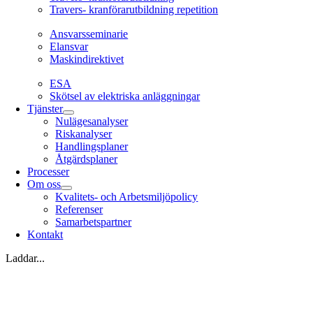
Travers- kranförarutbildning repetition
Ansvarsseminarie
Ansvarsseminarie
Elansvar
Maskindirektivet
EL
ESA
Skötsel av elektriska anläggningar
Tjänster
Nulägesanalyser
Riskanalyser
Handlingsplaner
Åtgärdsplaner
Processer
Om oss
Kvalitets- och Arbetsmiljöpolicy
Referenser
Samarbetspartner
Kontakt
Laddar...