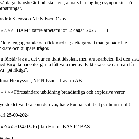
vå dagar kanske är i minsta laget, annars har jag inga synpunkter på
örbättringar.
redrik Svensson NP Nilsson Osby
⭐⭐⭐⭐- BAM ”bättre arbetsmiljö”| 2 dagar |2025-11-11
äldigt engagerande och fick med sig deltagarna i många både lite
nklare och djupare frågor.
u förstår jag att det var en tight tidsplan, men grupparbeten likt den sist
ed Birgitta hade det gärna fått vara mer av. Faktiska case där man får
va ”på riktigt”.
ona Henrysson, NP Nilssons Trävaru AB
⭐⭐⭐⭐Föreståndare utbildning brandfarliga och explosiva varor
yckte det var bra som den var, hade kunnat suttit ett par timmar till!
arl 25-09-2024
⭐⭐⭐⭐2024-02-16 | Jan Holm | BAS P / BAS U
ättebra!