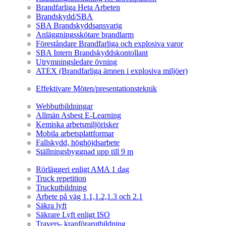
Brandfarliga Heta Arbeten
Brandskydd/SBA
SBA Brandskyddsansvarig
Anläggningsskötare brandlarm
Föreståndare Brandfarliga och explosiva varor
SBA Intern Brandskyddskontollant
Utrymningsledare övning
ATEX (Brandfarliga ämnen i explosiva miljöer)
Ledarskapsutbildning
Effektivare Möten/presentationsteknik
Webbutbildningar
Webbutbildningar
Allmän Asbest E-Learning
Kemiska arbetsmiljörisker
Mobila arbetsplattformar
Fallskydd, höghöjdsarbete
Ställningsbyggnad upp till 9 m
Fordonsrelaterade Utbildningar
Rörläggeri enligt AMA 1 dag
Truck repetition
Truckutbildning
Arbete på väg 1.1,1.2,1.3 och 2.1
Säkra lyft
Säkrare Lyft enligt ISO
Travers- kranförarutbildning