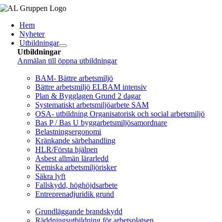
Fortsätt
till
Hem
innehållet
Nyheter
Utbildningar
Utbildningar
Anmälan till öppna utbildningar
Arbetsmiljö/Lagkrav
BAM- Bättre arbetsmiljö
Bättre arbetsmiljö ELBAM intensiv
Plan & Bygglagen Grund 2 dagar
Systematiskt arbetsmiljöarbete SAM
OSA- utbildning Organisatorisk och social arbetsmiljö
Bas P / Bas U byggarbetsmiljösamordnare
Belastningsergonomi
Kränkande särbehandling
HLR/Första hjälpen
Asbest allmän lärarledd
Kemiska arbetsmiljörisker
Säkra lyft
Fallskydd, höghöjdsarbete
Entreprenadjuridik grund
Brandskydd/SBA
Grundläggande brandskydd
Räddningsutbildning för arbetsplatsen