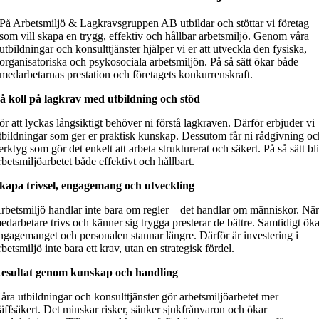
På Arbetsmiljö & Lagkravsgruppen AB utbildar och stöttar vi företag
som vill skapa en trygg, effektiv och hållbar arbetsmiljö. Genom våra
utbildningar och konsulttjänster hjälper vi er att utveckla den fysiska,
organisatoriska och psykosociala arbetsmiljön. På så sätt ökar både
medarbetarnas prestation och företagets konkurrenskraft.
å koll på lagkrav med utbildning och stöd
ör att lyckas långsiktigt behöver ni förstå lagkraven. Därför erbjuder vi
tbildningar som ger er praktisk kunskap. Dessutom får ni rådgivning oc
erktyg som gör det enkelt att arbeta strukturerat och säkert. På så sätt bli
rbetsmiljöarbetet både effektivt och hållbart.
kapa trivsel, engagemang och utveckling
rbetsmiljö handlar inte bara om regler – det handlar om människor. Nä
edarbetare trivs och känner sig trygga presterar de bättre. Samtidigt ök
ngagemanget och personalen stannar längre. Därför är investering i
rbetsmiljö inte bara ett krav, utan en strategisk fördel.
esultat genom kunskap och handling
åra utbildningar och konsulttjänster gör arbetsmiljöarbetet mer
räffsäkert. Det minskar risker, sänker sjukfrånvaron och ökar